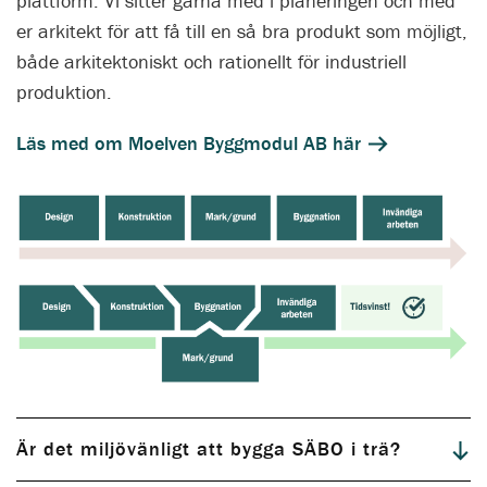
plattform. Vi sitter gärna med i planeringen och med
er arkitekt för att få till en så bra produkt som möjligt,
både arkitektoniskt och rationellt för industriell
Läs mer om hur arkitekturen kan utmana och
Läs mer om metoden som spar tid och pengar
produktion.
överraska här
Läs med om Moelven Byggmodul AB här
Är det miljövänligt att bygga SÄBO i trä?