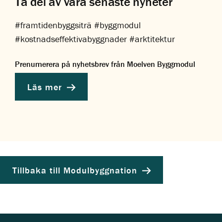
Ta del av våra senaste nyheter
#framtidenbyggsiträ #byggmodul
#kostnadseffektivabyggnader #arktitektur
Prenumerera på nyhetsbrev från Moelven Byggmodul
Läs mer
Tillbaka till Modulbyggnation