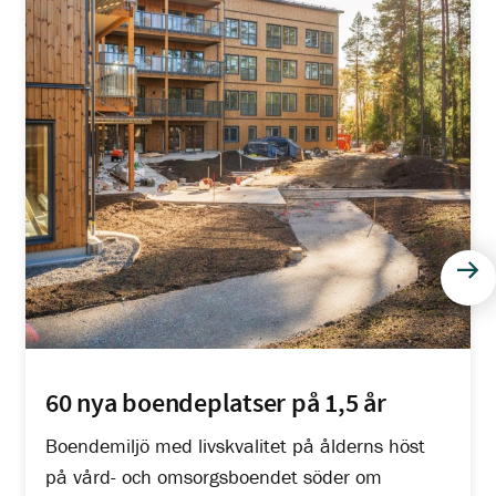
Näs
60 nya boendeplatser på 1,5 år
Boendemiljö med livskvalitet på ålderns höst
på vård- och omsorgsboendet söder om