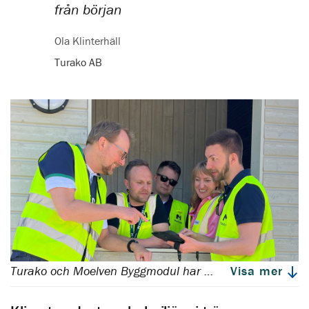
från början
Ola Klinterhäll
Turako AB
Turako och Moelven Byggmodul har ett långt och gott samarbete. Fr.v. Mats Mattsson (Turako), Robin Sjölin (Moelven), John Geiborg (Moelven), Karin Ankar (Turako) och Josua Franz (Moelven)
Visa mer