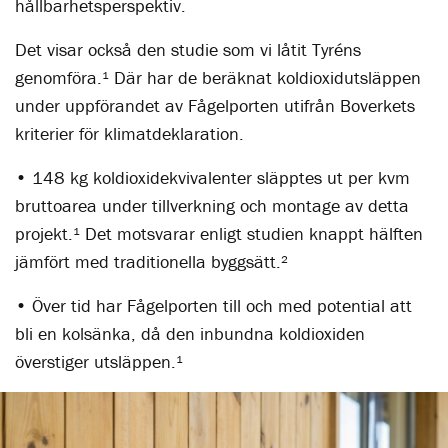
hållbarhetsperspektiv.
Det visar också den studie som vi låtit Tyréns
genomföra.¹ Där har de beräknat koldioxidutsläppen
under uppförandet av Fågelporten utifrån Boverkets
kriterier för klimatdeklaration.
• 148 kg koldioxidekvivalenter släpptes ut per kvm
bruttoarea under tillverkning och montage av detta
projekt.¹ Det motsvarar enligt studien knappt hälften
jämfört med traditionella byggsätt.²
• Över tid har Fågelporten till och med potential att
bli en kolsänka, då den inbundna koldioxiden
överstiger utsläppen.¹