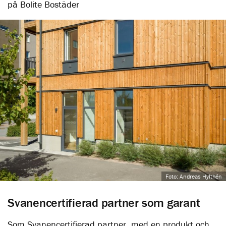
på Bolite Bostäder
Foto: Andreas Hylthén
Svanencertifierad partner som garant
Som Svanencertifierad partner, med en produkt och