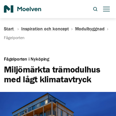
Sök
Start
Inspiration och koncept
Modulbyggnad
Fågelporten
Fågelporten i Nyköping
Miljömärkta trämodulhus
med lågt klimatavtryck