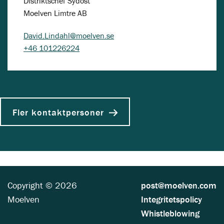
Distriktschef Sydost
Moelven Limtre AB
David.Lindahl@moelven.se
+46 101226224
Fler kontaktpersoner
Copyright © 2026
post@moelven.com
Moelven
Integritetspolicy
Whistleblowing