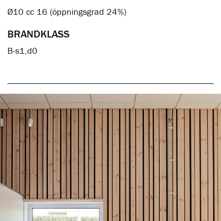
Ø10 cc 16 (öppningsgrad 24%)
BRANDKLASS
B-s1,d0