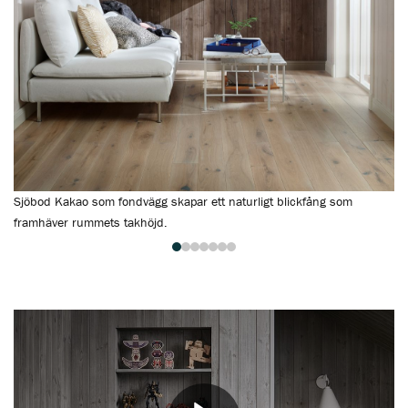
Sjöbod Kakao som fondvägg skapar ett naturligt blickfång som
Sj
framhäver rummets takhöjd.
öv