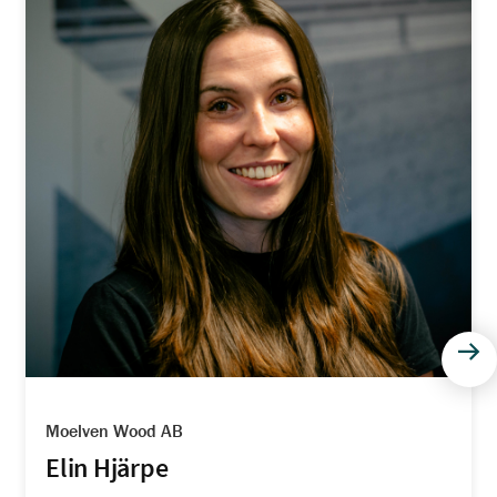
Näs
Moelven Wood AB
Elin Hjärpe