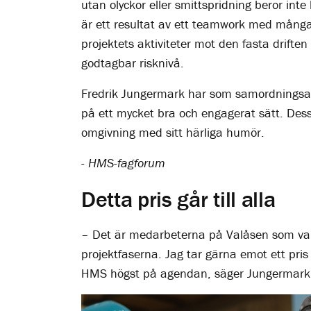
utan olyckor eller smittspridning beror int
är ett resultat av ett teamwork med många
projektets aktiviteter mot den fasta drifte
godtagbar risknivå.
Fredrik Jungermark har som samordningsanva
på ett mycket bra och engagerat sätt. Dessut
omgivning med sitt härliga humör.
- HMS-fagforum
Detta pris går till alla
– Det är medarbeterna på Valåsen som varje 
projektfaserna. Jag tar gärna emot ett pris 
HMS högst på agendan, säger Jungermar