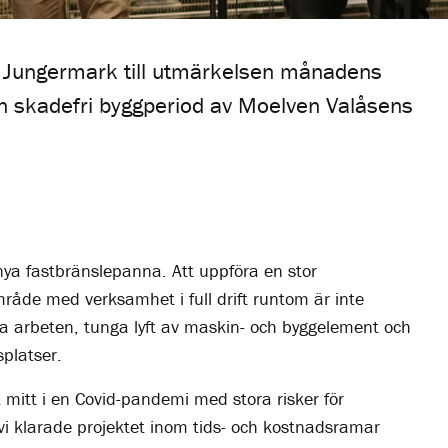
ik Jungermark till utmärkelsen månadens
en skadefri byggperiod av Moelven Valåsens
a fastbränslepanna. Att uppföra en stor
råde med verksamhet i full drift runtom är inte
heta arbeten, tunga lyft av maskin- och byggelement och
splatser.
mitt i en Covid-pandemi med stora risker för
 vi klarade projektet inom tids- och kostnadsramar