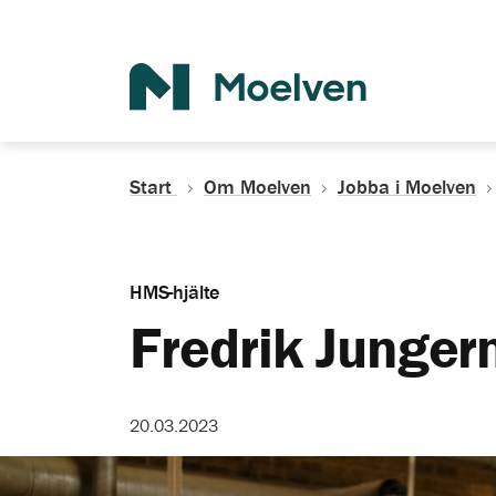
Sök
Start
Om Moelven
Jobba i Moelven
HMS-hjälte
Fredrik Junge
20.03.2023