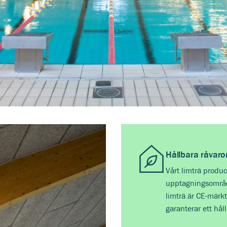
Hållbara råvaro
Vårt limträ produc
upptagningsområde
limträ är CE-märkt
garanterar ett hål