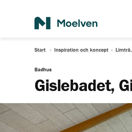
Sök
Start
Inspiration och koncept
Limträ,
Badhus
Gislebadet, G