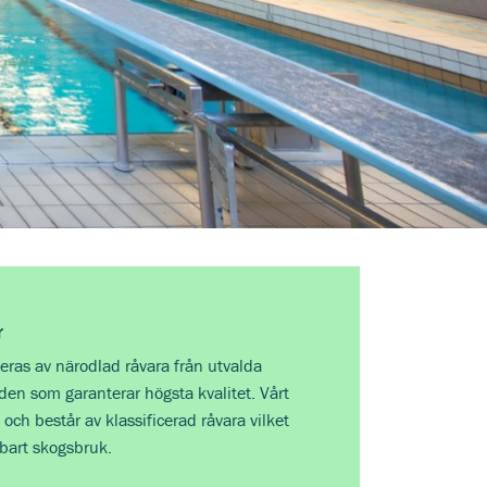
r
eras av närodlad råvara från utvalda
n som garanterar högsta kvalitet. Vårt
 och består av klassificerad råvara vilket
lbart skogsbruk.