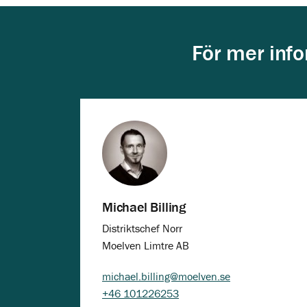
För mer info
Michael Billing
Distriktschef Norr
Moelven Limtre AB
michael.billing@moelven.se
+46 101226253