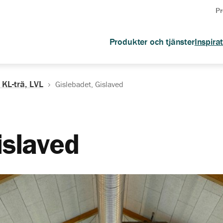
Pr
Produkter och tjänster
Inspira
 KL-trä, LVL
Gislebadet, Gislaved
islaved