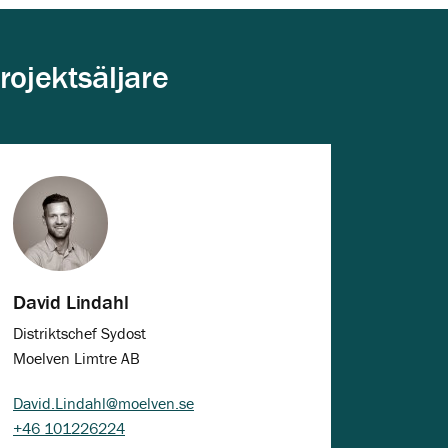
rojektsäljare
David Lindahl
Distriktschef Sydost
Moelven Limtre AB
David.Lindahl@moelven.se
+46 101226224