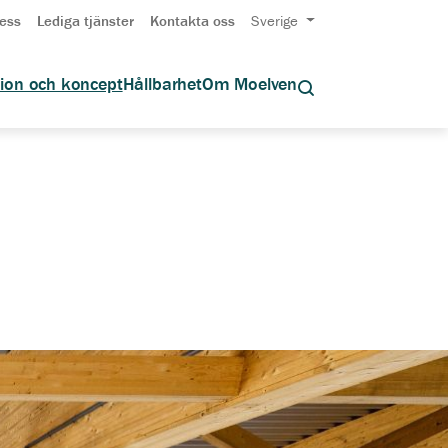
ess
Lediga tjänster
Kontakta oss
Sverige
tion och koncept
Hållbarhet
Om Moelven