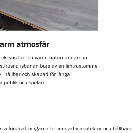
 varm atmosfär
ockeyns fart en varm, naturnära arena­
nstfrusna isbanan bärs av en limträstomme
k, hållbar och skapad för långa
r publik och spelare
ta förutsättningarna för innovativ arkitektur och hållbara