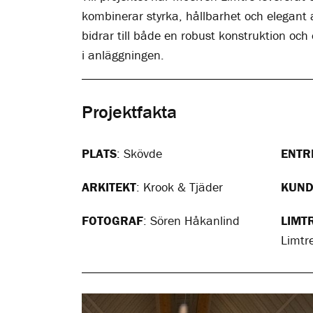
kombinerar styrka, hållbarhet och elegant 
bidrar till både en robust konstruktion och
i anläggningen.
Projektfakta
PLATS
: Skövde
ENTR
ARKITEKT
: Krook & Tjäder
KUN
FOTOGRAF
: Sören Håkanlind
LIMT
Limtr