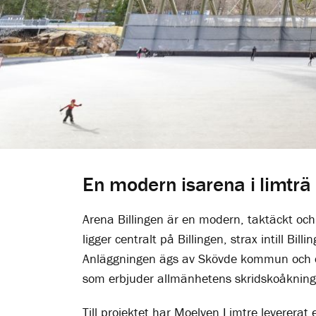
En modern isarena i limträ
Arena Billingen är en modern, taktäckt oc
ligger centralt på Billingen, strax intill Bill
Anläggningen ägs av Skövde kommun och d
som erbjuder allmänhetens skridskoåkning 
Till projektet har Moelven Limtre leverera