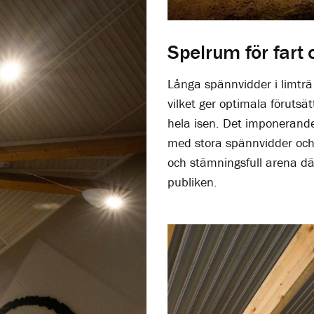
Spelrum för fart 
Långa spännvidder i limträ
vilket ger optimala förutsä
hela isen. Det imponerande
med stora spännvidder och 
och stämningsfull arena där
publiken.