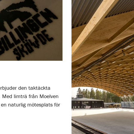
 erbjuder den tak­täckta
a. Med limträ från Moelven
 en naturlig mötesplats för