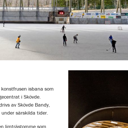
h konstfrusen isbana som
ingecentrat i Skövde.
rivs av Skövde Bandy,
under särskilda tider.
t en limträstomme som