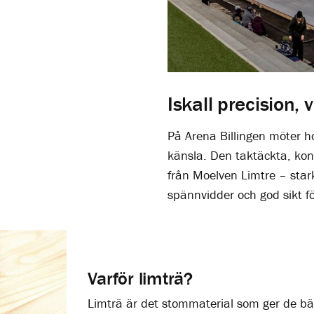
Iskall precision,
På Arena Billingen möter h
känsla. Den tak­täckta, ko
från Moelven Limtre – star
spännvidder och god sikt fö
Varför limträ?
Limträ är det stommaterial som ger de bäs