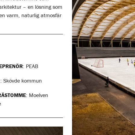
arkitektur – en lösning som
 en varm, naturlig atmosfär
EPRENÖR
: PEAB
D
: Skövde kommun
RÄSTOMME
: Moelven
e