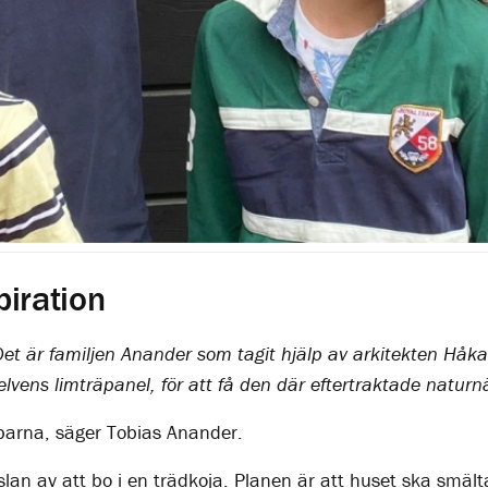
piration
Det är familjen Anander som tagit hjälp av arkitekten Håk
elvens limträpanel, för att få den där eftertraktade natu
parna, säger Tobias Anander.
lan av att bo i en trädkoja. Planen är att huset ska smäl