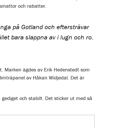
äsmattor och rabatter.
änga på Gotland och eftersträvar
let bara slappna av i lugn och ro.
et. Marken ägdes av Erik Hedenstedt som
 limträpanel av Håkan Widjedal. Det är
t, gediget och stabilt. Det sticker ut med så