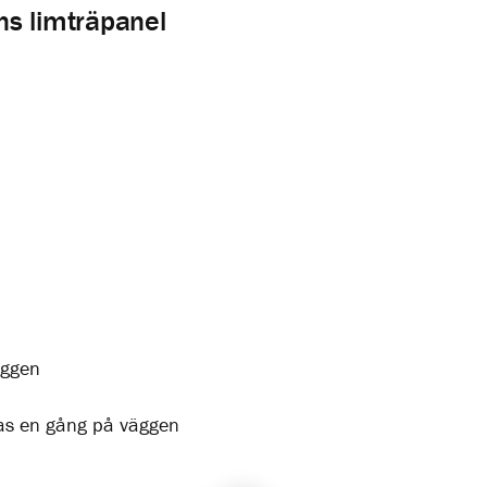
ns limträpanel
äggen
las en gång på väggen