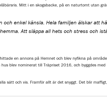
 blåbärsris. Mitt i en skogsbacke, på en naturtomt utan gr
n och enkel känsla. Hela familjen älskar att h
emma. Att släppa all hets och stress och istäl
na hittade en annons på Hemnet och blev nyfikna på områd
 hus blev nominerat till Träpriset 2016, och byggdes med
alla sätt och vis. Framför allt är det snyggt. Det blir maffig