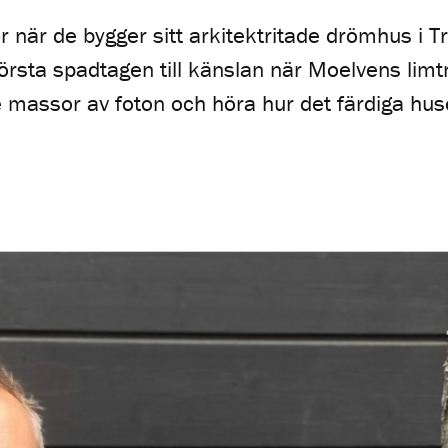
der när de bygger sitt arkitektritade drömhus i T
örsta spadtagen till känslan när Moelvens limt
 se massor av foton och höra hur det färdiga hu