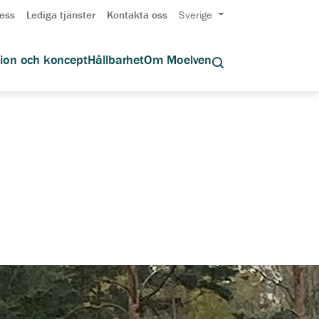
ess
Lediga tjänster
Kontakta oss
Sverige
tion och koncept
Hållbarhet
Om Moelven