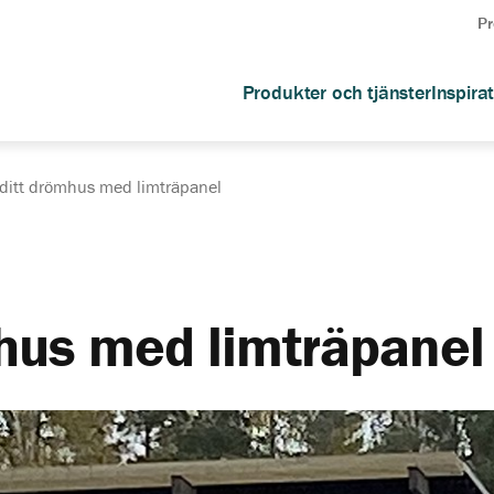
Pr
Produkter och tjänster
Inspira
ditt drömhus med limträpanel
hus med limträpanel