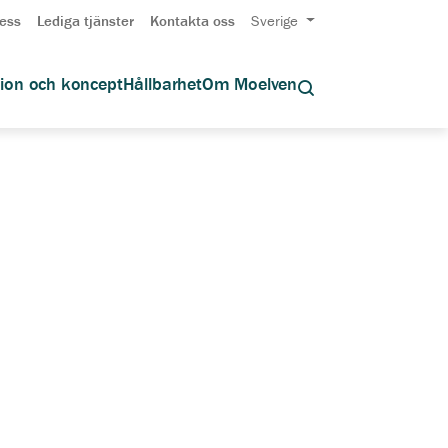
ess
Lediga tjänster
Kontakta oss
Sverige
tion och koncept
Hållbarhet
Om Moelven