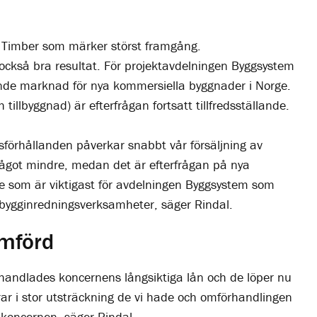
en Timber som märker störst framgång.
ckså bra resultat. För projektavdelningen Byggsystem
de marknad för nya kommersiella byggnader i Norge.
llbyggnad) är efterfrågan fortsatt tillfredsställande.
sförhållanden påverkar snabbt vår försäljning av
något mindre, medan det är efterfrågan på nya
e som är viktigast för avdelningen Byggsystem som
h bygginredningsverksamheter, säger Rindal.
omförd
handlades koncernens långsiktiga lån och de löper nu
ar i stor utsträckning de vi hade och omförhandlingen
 koncernen, säger Rindal.