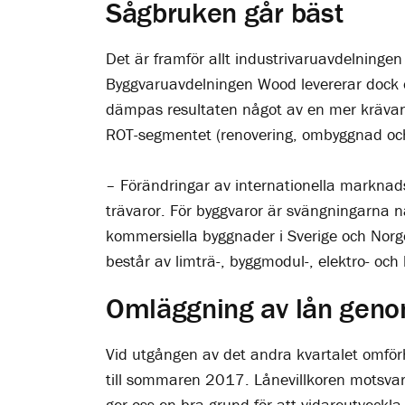
Sågbruken går bäst
Det är framför allt industrivaruavdelning
Byggvaruavdelningen Wood levererar dock o
dämpas resultaten något av en mer krävan
ROT-segmentet (renovering, ombyggnad och ti
– Förändringar av internationella marknad
trävaror. För byggvaror är svängningarna 
kommersiella byggnader i Sverige och Norg
består av limträ-, byggmodul-, elektro- oc
Omläggning av lån gen
Vid utgången av det andra kvartalet omför
till sommaren 2017. Lånevillkoren motsvar
ger oss en bra grund för att vidareutveckla