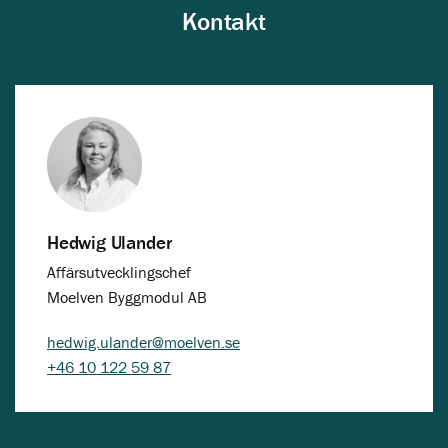
Miljöcertifiering: Svanen (bostäder och
Kontakt
förskola), Miljöbyggnad Silver (idrottshall)
Tidplan: Inflyttning från hösten 2027,
idrottshall klar 2028
Hedwig Ulander
Affärsutvecklingschef
Moelven Byggmodul AB
hedwig.ulander@moelven.se
+46 10 122 59 87