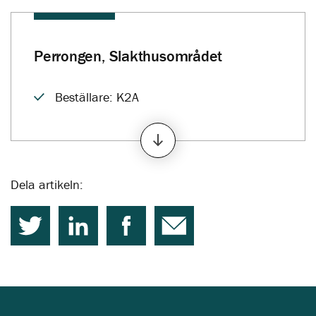
Perrongen, Slakthusområdet
Beställare: K2A
Totalentreprenör: Moelven Byggmodul AB
Omfattning: 247 student- och
Dela artikeln:
forskarbostäder, förskola och idrottshall
Entreprenad: Mark- och grundarbeten
samt uppförande av samtliga byggnader
Idrottshall: Hyrs av Stockholms stad