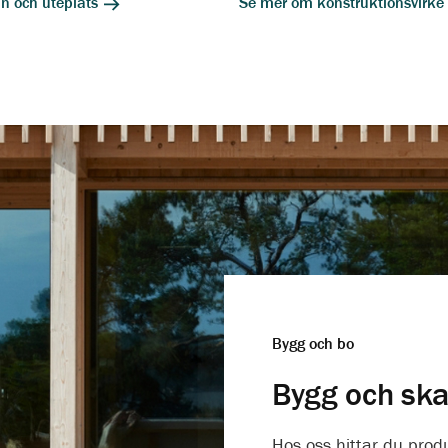
n och uteplats
Se mer om konstruktionsvirke
Bygg och bo
Bygg och sk
Hos oss hittar du prod