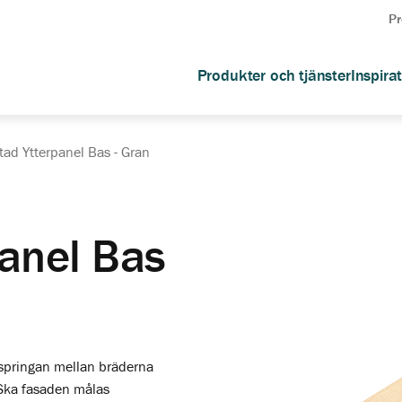
Pr
Produkter och tjänster
Inspira
ad Ytterpanel Bas - Gran
anel Bas
t springan mellan bräderna
 Ska fasaden målas