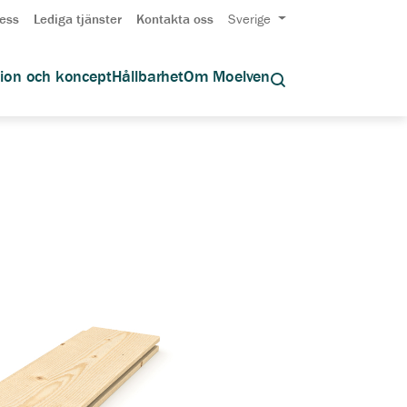
ess
Lediga tjänster
Kontakta oss
Sverige
tion och koncept
Hållbarhet
Om Moelven