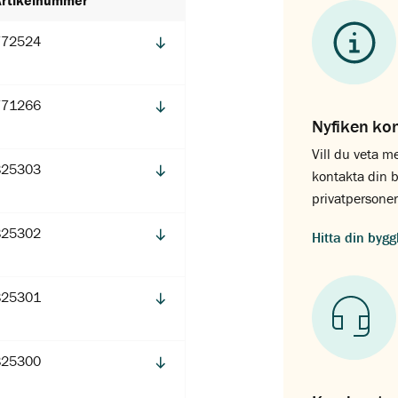
Artikelnummer
772524
771266
Nyfiken ko
Vill du veta m
825303
kontakta din b
privatpersoner
825302
Hitta din byg
825301
825300