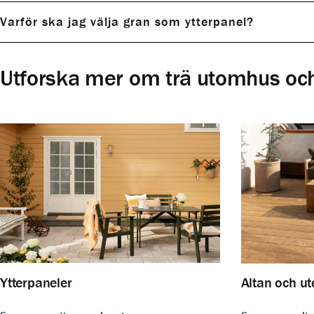
Varför ska jag välja gran som ytterpanel?
panelerna här.
Utforska mer om trä utomhus och
Ytterpaneler
Altan och ut