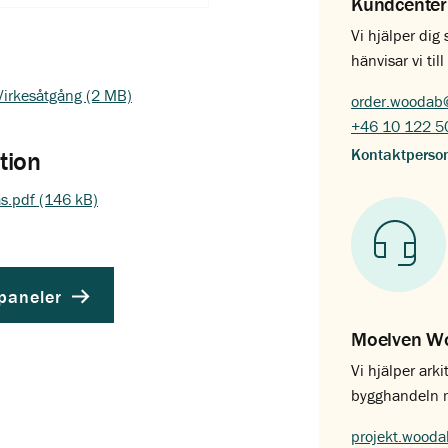
Kundcenter
Vi hjälper dig
hänvisar vi ti
-Virkesåtgång (2 MB)
order.woodab
+46 10 122 5
Kontaktperso
tion
s.pdf (146 kB)
rpaneler
Moelven Wo
Vi hjälper arki
bygghandeln me
projekt.wood