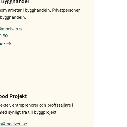
 Bygghandel
 som arbetar i bygghandeln. Privatpersoner
ll bygghandeln.
@moelven.se
0 50
ner
od Projekt
tekter, entreprenörer och proffssäljare i
d synligt trä till byggprojekt.
ab@moelven.se