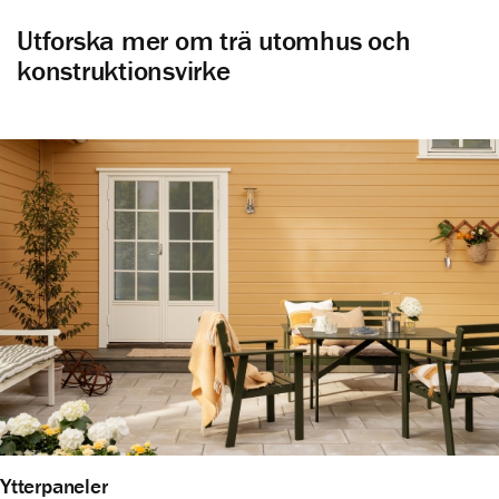
Utforska mer om trä utomhus och
Altan och uteplats
konstruktionsvirke
Ytterpaneler