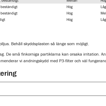
t beständigt
Mellan
Hö
 beständigt
Hög
Lå
 beständigt
Hög
Mel
digt
Hög
Lå
olljus. Behåll skyddsplasten så länge som möjligt.
ag. De små finkorniga partiklarna kan orsaka irritation.
enderar vi andningskydd med P3-filter och väl fungerande
tering