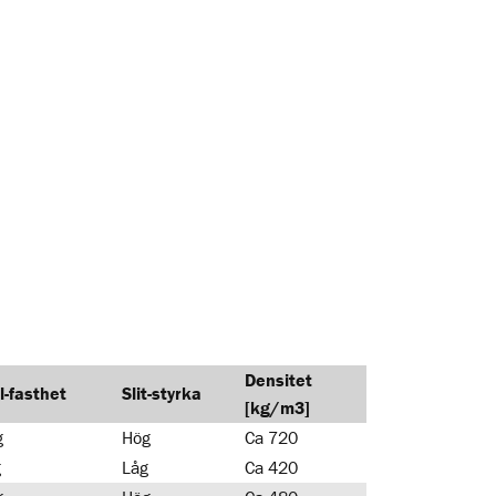
Densitet
l-fasthet
Slit-styrka
[kg/m3]
g
Hög
Ca 720
g
Låg
Ca 420