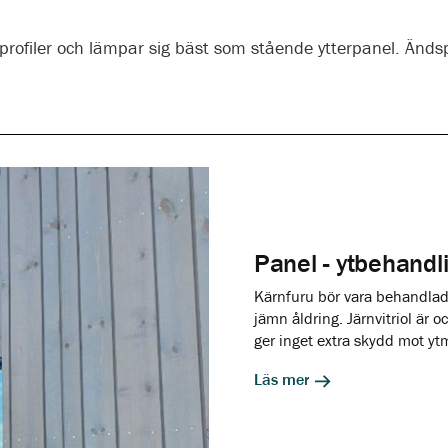
 profiler och lämpar sig bäst som stående ytterpanel. Ändsp
Panel - ytbehandl
Kärnfuru bör vara behandlad 
jämn åldring. Järnvitriol är o
ger inget extra skydd mot yt
Läs mer