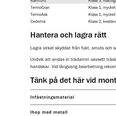
Kärnfuru
Klass 3, måttlig
TermoGran
Klass 1, mycket
TermoAsk
Klass 1, mycket
Cederträ
Klass 2, bestän
Hantera och lagra rätt
Lagra virket skyddat från fukt, smuts och s
Undvik att andas in trädamm oavsett träsl
handskar. Vid långvarig bearbetning rekomm
Tänk på det här vid mon
Infästningsmaterial
Ihop med metall