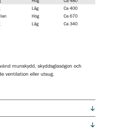
g
Hög
Ca 480
g
Låg
Ca 400
lan
Hög
Ca 670
g
Låg
Ca 340
 Använd munskydd, skyddsglasögon och
 ventilation eller utsug.