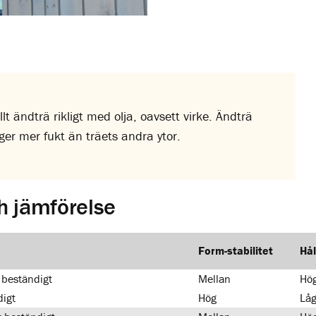
lt ändträ rikligt med olja, oavsett virke. Ändträ
er mer fukt än träets andra ytor.
h jämförelse
Form-stabilitet
Hål
 beständigt
Mellan
Hö
digt
Hög
Lå