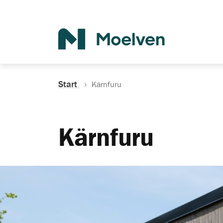
Sök
Start
Kärnfuru
Kärnfuru