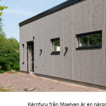
Kärnfuru från Moelven är en närp