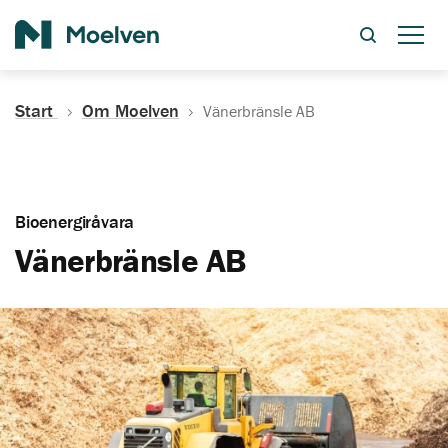
Sök
Start
Om Moelven
Vänerbränsle AB
Bioenergiråvara
Vänerbränsle AB