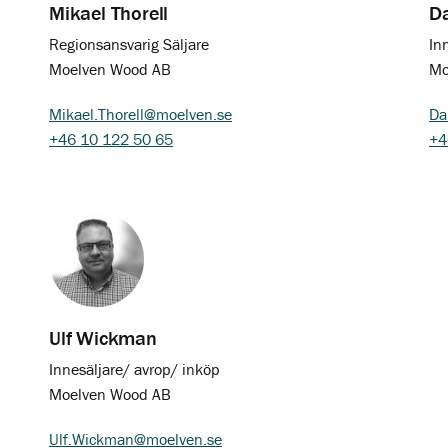
Mikael Thorell
Da
Regionsansvarig Säljare
In
Moelven Wood AB
Mo
Mikael.Thorell@moelven.se
Da
+46 10 122 50 65
+4
Ulf Wickman
Innesäljare/ avrop/ inköp
Moelven Wood AB
Ulf.Wickman@moelven.se