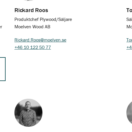
Rickard Roos
T
Produktchef Plywood/Säljare
Sä
r
Moelven Wood AB
Mo
Rickard.Roos@moelven.se
To
+46 10 122 50 77
+4