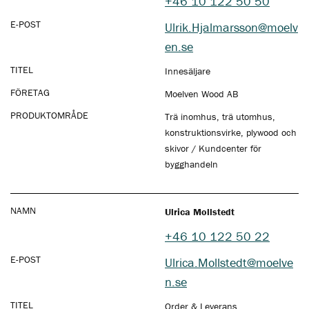
+46 10 122 50 50
E-POST
Ulrik.Hjalmarsson@moelv
en.se
TITEL
Innesäljare
FÖRETAG
Moelven Wood AB
PRODUKTOMRÅDE
Trä inomhus, trä utomhus,
konstruktionsvirke, plywood och
skivor / Kundcenter för
bygghandeln
NAMN
Ulrica Mollstedt
+46 10 122 50 22
E-POST
Ulrica.Mollstedt@moelve
n.se
TITEL
Order & Leverans