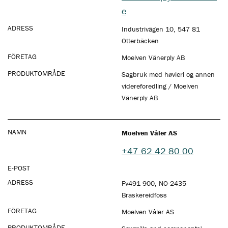
e
ADRESS
Industrivägen 10, 547 81
Otterbäcken
FÖRETAG
Moelven Vänerply AB
PRODUKTOMRÅDE
Sagbruk med høvleri og annen
videreforedling / Moelven
Vänerply AB
NAMN
Moelven Våler AS
+47 62 42 80 00
E-POST
ADRESS
Fv491 900, NO-2435
Braskereidfoss
FÖRETAG
Moelven Våler AS
PRODUKTOMRÅDE