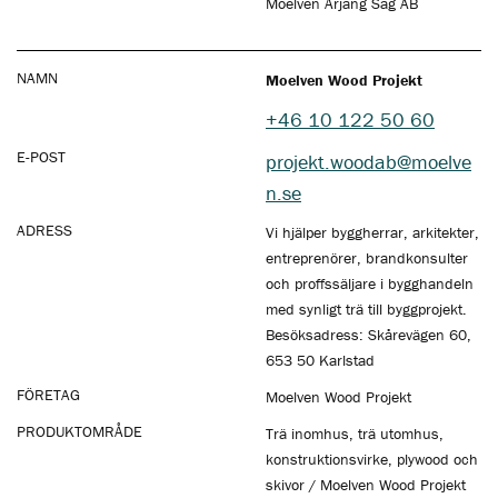
Moelven Årjäng Såg AB
NAMN
Moelven Wood Projekt
+46 10 122 50 60
E-POST
projekt.woodab@moelve
n.se
ADRESS
Vi hjälper byggherrar, arkitekter,
entreprenörer, brandkonsulter
och proffssäljare i bygghandeln
med synligt trä till byggprojekt.
Besöksadress: Skårevägen 60,
653 50 Karlstad
FÖRETAG
Moelven Wood Projekt
PRODUKTOMRÅDE
Trä inomhus, trä utomhus,
konstruktionsvirke, plywood och
skivor / Moelven Wood Projekt