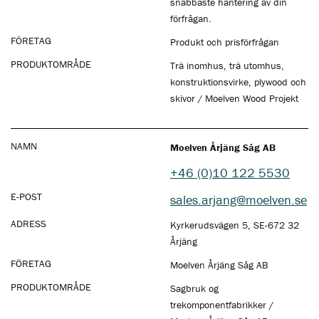
snabbaste hantering av din
förfrågan.
FÖRETAG
Produkt och prisförfrågan
PRODUKTOMRÅDE
Trä inomhus, trä utomhus,
konstruktionsvirke, plywood och
skivor / Moelven Wood Projekt
NAMN
Moelven Årjäng Såg AB
+46 (0)10 122 5530
E-POST
sales.arjang@moelven.se
ADRESS
Kyrkerudsvägen 5, SE-672 32
Årjäng
FÖRETAG
Moelven Årjäng Såg AB
PRODUKTOMRÅDE
Sagbruk og
trekomponentfabrikker /