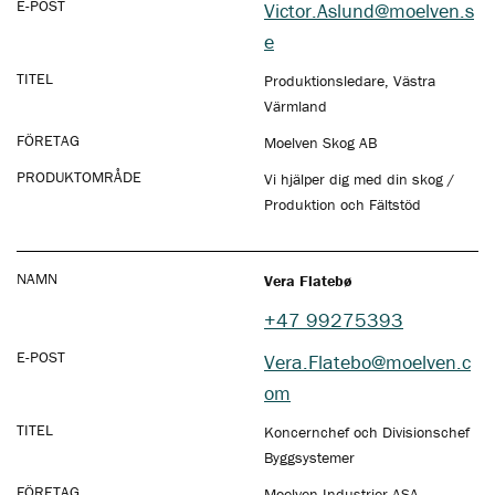
E-POST
Victor.Aslund@moelven.s
e
TITEL
Produktionsledare, Västra
Värmland
FÖRETAG
Moelven Skog AB
PRODUKTOMRÅDE
Vi hjälper dig med din skog /
Produktion och Fältstöd
NAMN
Vera Flatebø
+47 99275393
E-POST
Vera.Flatebo@moelven.c
om
TITEL
Koncernchef och Divisionschef
Byggsystemer
FÖRETAG
Moelven Industrier ASA