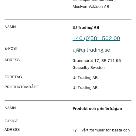
Moelven Valåsen AB
NAMN
UJ-Trading AB
+46 (0)581 502 00
E-POST
uj@uj-trading.se
ADRESS
Gransnåret 17, SE-711 95
Gusselby Sweden
FÖRETAG
UJ-Trading AB
PRODUKTOMRÅDE
UJ Trading AB
NAMN
Produkt och prisförfrågan
E-POST
ADRESS
Fyll i vårt formulär för bästa och