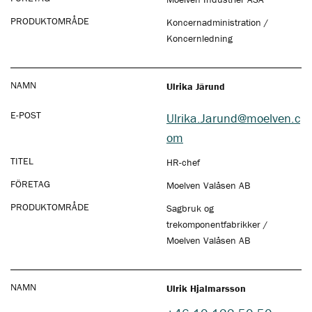
PRODUKTOMRÅDE
Koncernadministration /
Koncernledning
NAMN
Ulrika Järund
E-POST
Ulrika.Jarund@moelven.c
om
TITEL
HR-chef
FÖRETAG
Moelven Valåsen AB
PRODUKTOMRÅDE
Sagbruk og
trekomponentfabrikker /
Moelven Valåsen AB
NAMN
Ulrik Hjalmarsson