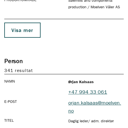
Sawmills and components'
production / Moelven Våler AS
Visa mer
Person
341 resultat
NAMN
Ørjan Kalsaas
+47 994 33 061
E-POST
orjan.kalsaas@moelven.
no
TITEL
Daglig leder/ adm. direktør