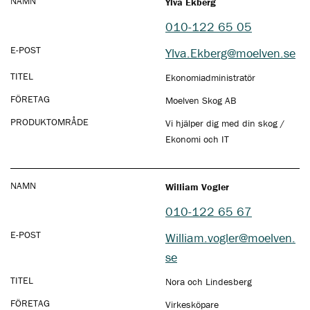
NAMN
Ylva Ekberg
010-122 65 05
E-POST
Ylva.Ekberg@moelven.se
TITEL
Ekonomiadministratör
FÖRETAG
Moelven Skog AB
PRODUKTOMRÅDE
Vi hjälper dig med din skog /
Ekonomi och IT
NAMN
William Vogler
010-122 65 67
E-POST
William.vogler@moelven.
se
TITEL
Nora och Lindesberg
FÖRETAG
Virkesköpare