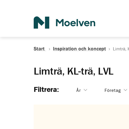
Sök
Start
Inspiration och koncept
Limträ, 
Limträ, KL-trä, LVL
Filtrera:
År
Företag