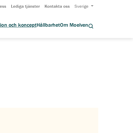
ess
Lediga tjänster
Kontakta oss
Sverige
tion och koncept
Hållbarhet
Om Moelven