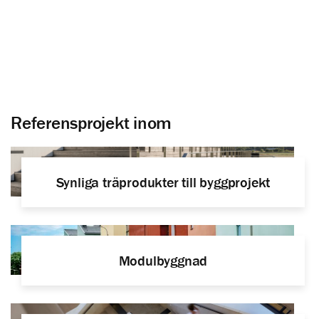
Inspiration och produkter för att
bygga och inreda med trä
Referensprojekt inom
Synliga träprodukter till byggprojekt
Modulbyggnad