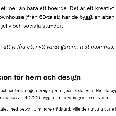
mer än bara ett boende. Det är ett kreativt pr
townhouse (från 60-talet) har de byggt en alta
jeliv och sociala stunder.
att vi fått ett nytt vardagsrum, fast utomhus.
sion för hem och design
ch sätta sin egen prägel på miljöerna de bor i. När de byg
ljs av nästan 40 000 bygg- och inredningsintresserade).
-talet med betydligt mindre trädgård, ville de utnyttja var