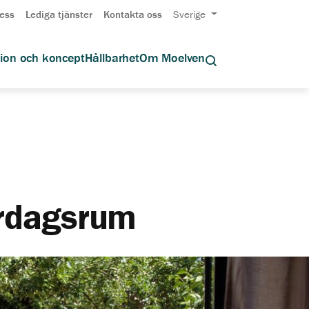
ess
Lediga tjänster
Kontakta oss
Sverige
tion och koncept
Hållbarhet
Om Moelven
ardagsrum