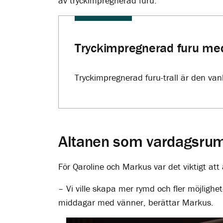
av tryckimpregnerad furu.
Tryckimpregnerad furu med
Tryckimpregnerad furu-trall är den vanli
utföranden.
Upptäck
Moelvens tryckimpregnerade f
Altanen som vardagsru
För Qaroline och Markus var det viktigt at
– Vi ville skapa mer rymd och fler möjlighet
middagar med vänner, berättar Markus.