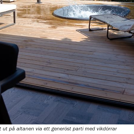
t på altanen via ett generöst parti med vikdörrar