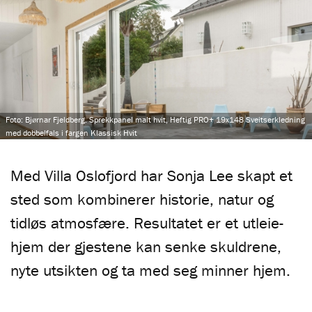
Foto: Bjørnar Fjeldberg. Sprekkpanel malt hvit, Heftig PRO+ 19x148 Sveitserkledning
med dobbelfals i fargen Klassisk Hvit
Med Villa Oslofjord har Sonja Lee skapt et
sted som kombinerer historie, natur og
tidløs atmosfære. Resultatet er et utleie-
hjem der gjestene kan senke skuldrene,
nyte utsikten og ta med seg minner hjem.