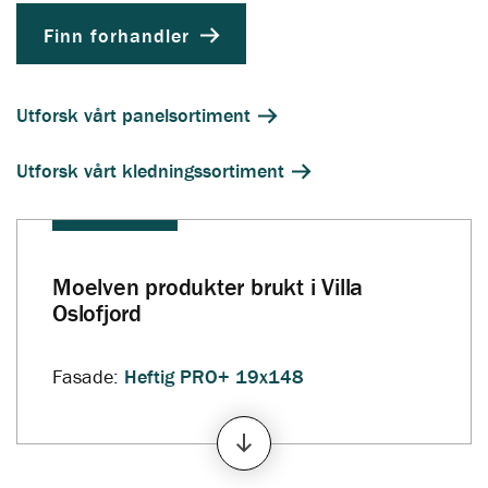
Finn forhandler
Utforsk vårt panelsortiment
Utforsk vårt kledningssortiment
Moelven produkter brukt i Villa
Oslofjord
Fasade:
Heftig PRO+ 19x148
Sveitserkledning med dobbelfals
i fargen
Klassisk Hvit
Innvendig:
Sprekkpanel 13x120
malt Bomull