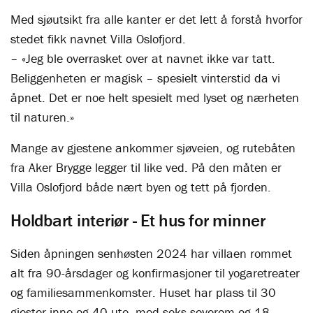
Med sjøutsikt fra alle kanter er det lett å forstå hvorfor
stedet fikk navnet Villa Oslofjord.
– «Jeg ble overrasket over at navnet ikke var tatt.
Beliggenheten er magisk – spesielt vinterstid da vi
åpnet. Det er noe helt spesielt med lyset og nærheten
til naturen.»
Mange av gjestene ankommer sjøveien, og rutebåten
fra Aker Brygge legger til like ved. På den måten er
Villa Oslofjord både nært byen og tett på fjorden.
Holdbart interiør - Et hus for minner
Siden åpningen senhøsten 2024 har villaen rommet
alt fra 90-årsdager og konfirmasjoner til yogaretreater
og familiesammenkomster. Huset har plass til 30
gjester inne og 40 ute, med seks soverom og 18