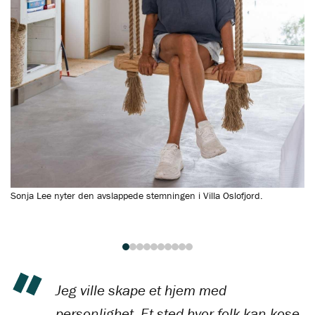
Sonja Lee nyter den avslappede stemningen i Villa Oslofjord.
De
uv
He
Jeg ville skape et hjem med
personlighet. Et sted hvor folk kan kose