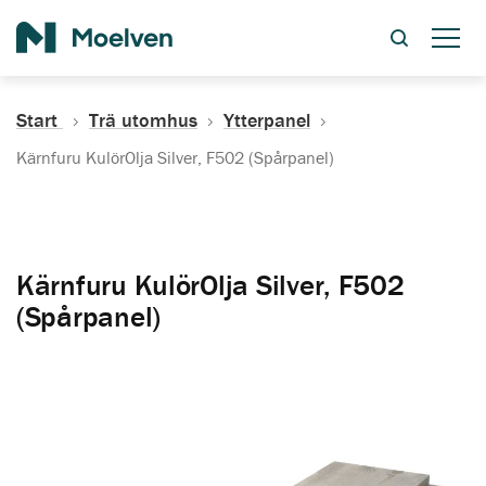
Sök
Start
Trä utomhus
Ytterpanel
Kärnfuru KulörOlja Silver, F502 (Spårpanel)
Kärnfuru KulörOlja Silver, F502
(Spårpanel)