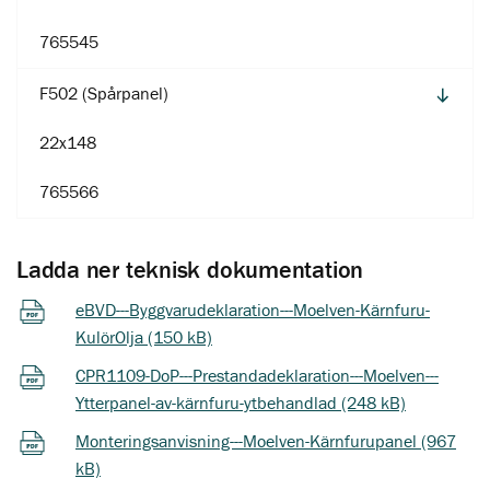
765545
F502 (Spårpanel)
22x148
765566
Ladda ner teknisk dokumentation
eBVD---Byggvarudeklaration---Moelven-Kärnfuru-
KulörOlja (150 kB)
CPR1109-DoP---Prestandadeklaration---Moelven---
Ytterpanel-av-kärnfuru-ytbehandlad (248 kB)
Monteringsanvisning---Moelven-Kärnfurupanel (967
kB)