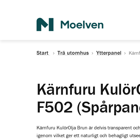
Sök
Start
Trä utomhus
Ytterpanel
Kärnf
Kärnfuru Kulör
F502 (Spårpan
Kärnfuru KulörOlja Brun är delvis transparent och 
igenom vilket ger ett naturligt och behagligt utse