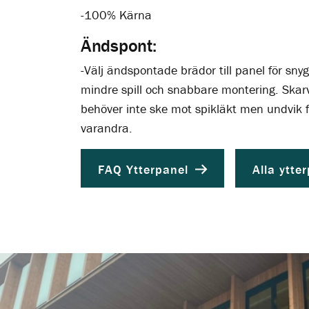
-100% Kärna
Ändspont:
-Välj ändspontade brädor till panel för sny
mindre spill och snabbare montering. Ska
behöver inte ske mot spikläkt men undvik f
varandra.
FAQ Ytterpanel
Alla ytte