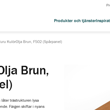
Pr
Produkter och tjänster
Inspira
uru KulörOlja Brun, F502 (Spårpanel)
Olja Brun,
el)
låter trästrukturen lysa
ende. Färgen skiftar i nyans