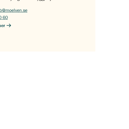
ab@moelven.se
0 60
ner