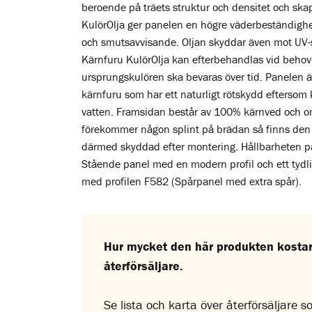
beroende på träets struktur och densitet och skap
KulörOlja ger panelen en högre väderbeständighe
och smutsavvisande. Oljan skyddar även mot UV-
Kärnfuru KulörOlja kan efterbehandlas vid behov 
ursprungskulören ska bevaras över tid. Panelen är 
kärnfuru som har ett naturligt rötskydd eftersom 
vatten. Framsidan består av 100% kärnved och 
förekommer någon splint på brädan så finns den
därmed skyddad efter montering. Hållbarheten påv
Stående panel med en modern profil och ett tydl
med profilen F582 (Spårpanel med extra spår).
Hur mycket den här produkten kostar 
återförsäljare.
Se lista och karta över återförsäljare 