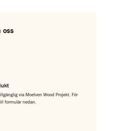
 oss
dukt
illgänglig via Moelven Wood Projekt. För
till formulär nedan.