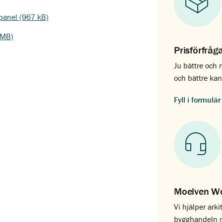
panel (967 kB)
 MB)
Prisförfråg
Ju bättre och
och bättre kan 
Fyll i formulä
Moelven Wo
Vi hjälper arki
bygghandeln me