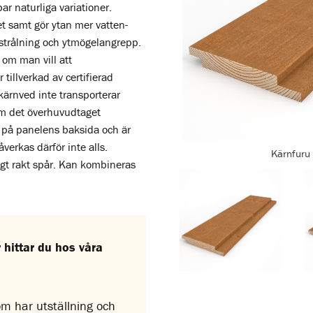
ar naturliga variationer.
t samt gör ytan mer vatten-
strålning och ytmögelangrepp.
om man vill att
tillverkad av certifierad
kärnved inte transporterar
om det överhuvudtaget
 på panelens baksida och är
erkas därför inte alls.
Kärnfuru 
igt rakt spår. Kan kombineras
hittar du hos våra
som har utställning och