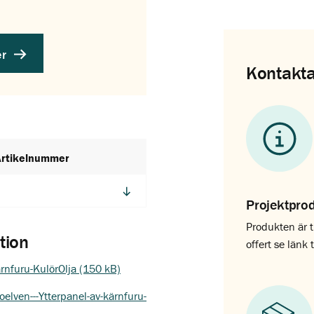
er
Kontakta
Artikelnummer
Projektpro
Produkten är t
tion
offert se länk 
rnfuru-KulörOlja (150 kB)
elven---Ytterpanel-av-kärnfuru-