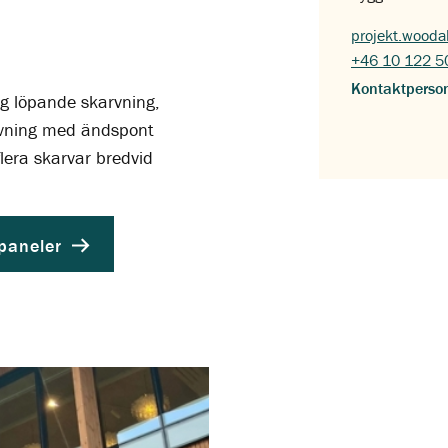
projekt.wood
+46 10 122 5
Kontaktperso
gg löpande skarvning,
rvning med ändspont
lera skarvar bredvid
rpaneler