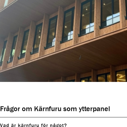
Frågor om Kärnfuru som ytterpanel
Vad är kärnfuru för något?