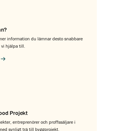
an?
 mer information du lämnar desto snabbare
vi hjälpa till.
r
od Projekt
tekter, entreprenörer och proffssäljare i
d synligt trä till byggprojekt.