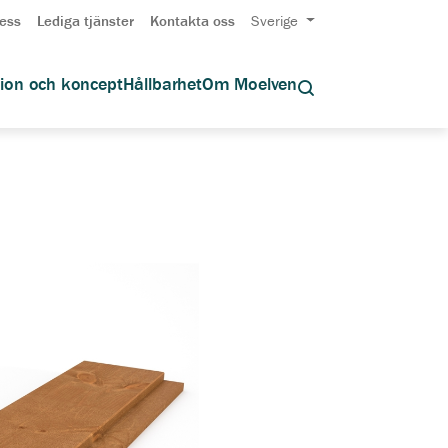
ess
Lediga tjänster
Kontakta oss
Sverige
tion och koncept
Hållbarhet
Om Moelven