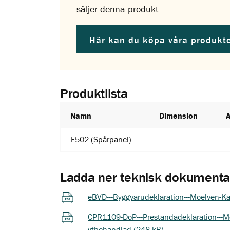
säljer denna produkt.
Här kan du köpa våra produkt
Produktlista
Namn
Dimension
F502 (Spårpanel)
Ladda ner teknisk dokumenta
eBVD---Byggvarudeklaration---Moelven-Kä
CPR1109-DoP---Prestandadeklaration---Mo
ytbehandlad (248 kB)