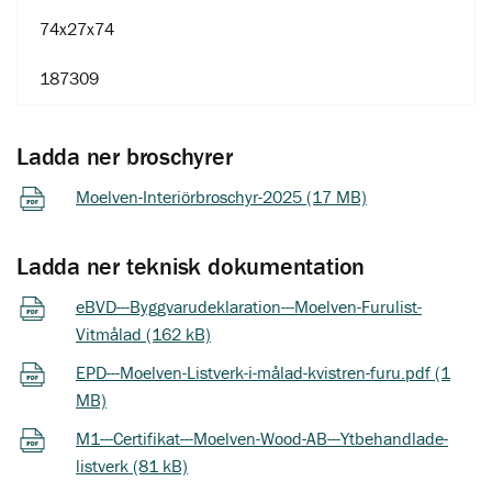
74x27x74
187309
Ladda ner broschyrer
Moelven-Interiörbroschyr-2025 (17 MB)
Ladda ner teknisk dokumentation
eBVD---Byggvarudeklaration---Moelven-Furulist-
Vitmålad (162 kB)
EPD---Moelven-Listverk-i-målad-kvistren-furu.pdf (1
MB)
M1---Certifikat---Moelven-Wood-AB---Ytbehandlade-
listverk (81 kB)