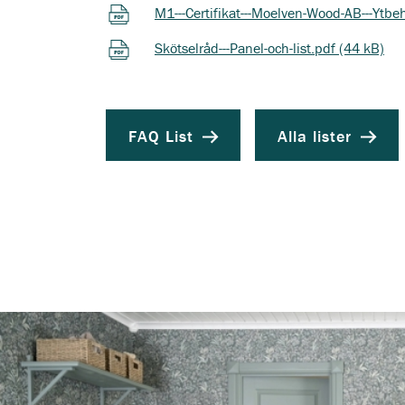
M1---Certifikat---Moelven-Wood-AB---Ytbe
Skötselråd---Panel-och-list.pdf (44 kB)
FAQ List
Alla lister