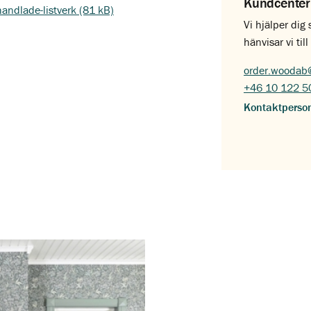
Kundcenter
handlade-listverk (81 kB)
Vi hjälper dig
hänvisar vi ti
order.woodab
+46 10 122 5
Kontaktperso