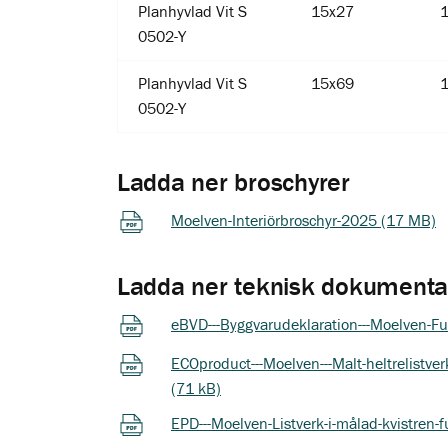
Planhyvlad Vit S
15x27
0502-Y
Planhyvlad Vit S
15x69
0502-Y
Ladda ner broschyrer
Moelven-Interiörbroschyr-2025 (17 MB)
Ladda ner teknisk dokumenta
eBVD---Byggvarudeklaration---Moelven-Fu
ECOproduct---Moelven---Malt-heltrelistver
(71 kB)
EPD---Moelven-Listverk-i-målad-kvistren-