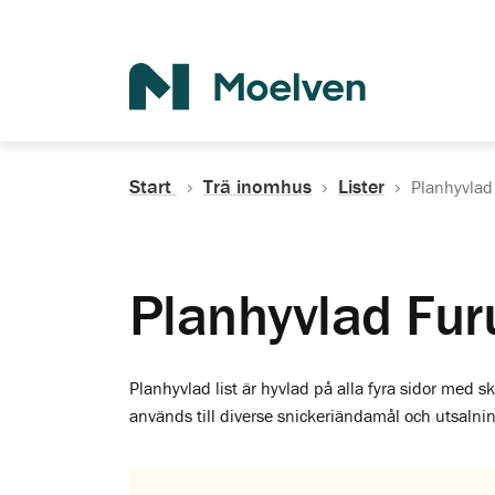
Sök
Start
Trä inomhus
Lister
Planhyvlad 
Planhyvlad Furu
Planhyvlad list är hyvlad på alla fyra sidor med s
används till diverse snickeriändamål och utsalnin