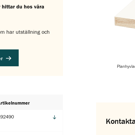
hittar du hos våra
som har utställning och
er
Planhyvla
Artikelnummer
192490
Kontakta