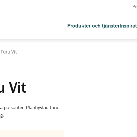
Pr
Produkter och tjänster
Inspira
Furu Vit
 Vit
karpa kanter. Planhyvlad furu
g.