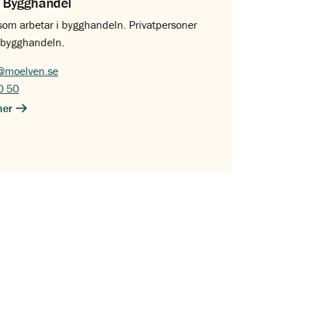
 Bygghandel
 som arbetar i bygghandeln. Privatpersoner
ll bygghandeln.
@moelven.se
0 50
ner