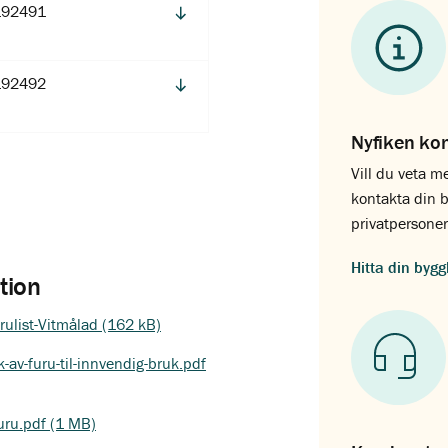
192491
192492
Nyfiken ko
Vill du veta m
kontakta din b
privatpersoner
Hitta din byg
tion
rulist-Vitmålad (162 kB)
k-av-furu-til-innvendig-bruk.pdf
furu.pdf (1 MB)