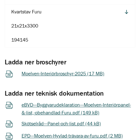
Kvartstav Furu
21x21x3300
194145
Ladda ner broschyrer
Moelven-Interiörbroschyr-2025 (17 MB)
Ladda ner teknisk dokumentation
eBVD---Byggvarudeklaration---Moelven-Interiörpanel-
&-list,-obehandlad-Furu.pdf (149 kB)
Skötselråd---Panel-och-list.pdf (44 kB)
EPD---Moelven-Hyvlad-trävara-av-furu.pdf (2 MB)