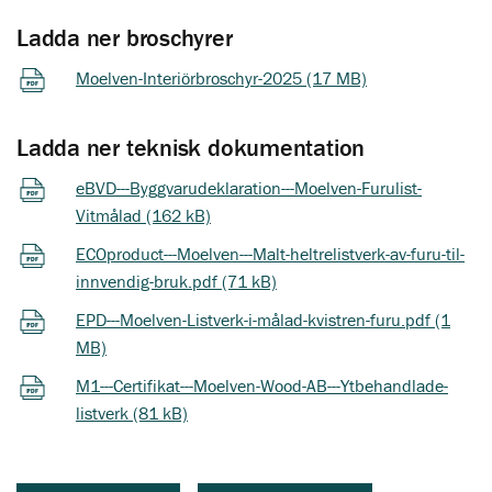
Ladda ner broschyrer
Moelven-Interiörbroschyr-2025 (17 MB)
Ladda ner teknisk dokumentation
eBVD---Byggvarudeklaration---Moelven-Furulist-
Vitmålad (162 kB)
ECOproduct---Moelven---Malt-heltrelistverk-av-furu-til-
innvendig-bruk.pdf (71 kB)
EPD---Moelven-Listverk-i-målad-kvistren-furu.pdf (1
MB)
M1---Certifikat---Moelven-Wood-AB---Ytbehandlade-
listverk (81 kB)