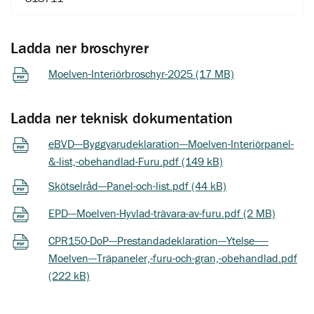
Ladda ner broschyrer
Moelven-Interiörbroschyr-2025 (17 MB)
Ladda ner teknisk dokumentation
eBVD---Byggvarudeklaration---Moelven-Interiörpanel-
&-list,-obehandlad-Furu.pdf (149 kB)
Skötselråd---Panel-och-list.pdf (44 kB)
EPD---Moelven-Hyvlad-trävara-av-furu.pdf (2 MB)
CPR150-DoP---Prestandadeklaration---Ytelse-----
Moelven---Träpaneler,-furu-och-gran,-obehandlad.pdf
(222 kB)