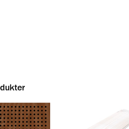
Oavsett vilket rum du vill förändra, ute s
produkter som skapar en härlig atmosfä
material.
Inspiration och produkter för at
inreda med trä
dukter