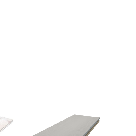
om inne, har vi
r med levande
t bygga och