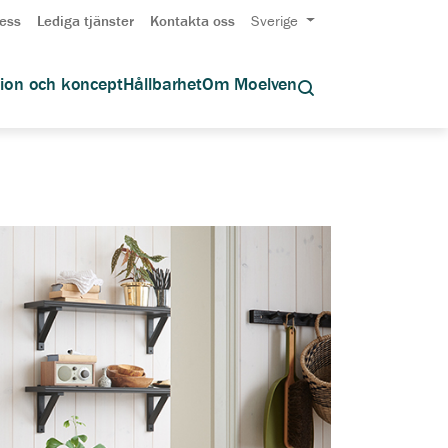
ess
Lediga tjänster
Kontakta oss
Sverige
tion och koncept
Hållbarhet
Om Moelven