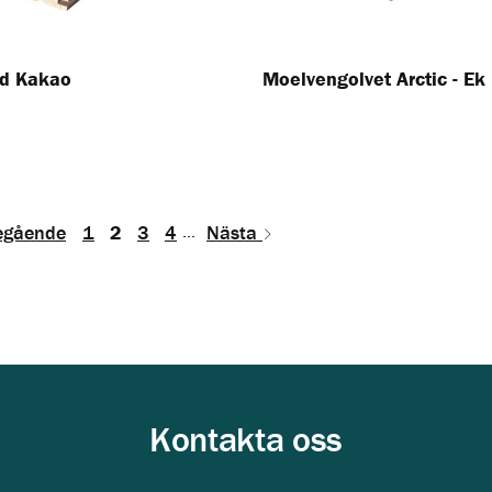
od Kakao
Moelvengolvet Arctic - Ek
egående
1
2
3
4
...
Nästa
Kontakta oss