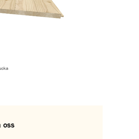
ucka
 oss