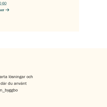
0 60
ner
marta lösningar och
r där du använt
en_byggbo