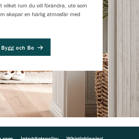
 vilket rum du vill förändra, ute som
som skapar en härlig atmosfär med
 Bygg och Bo
n.com
Integritetspolicy
Whistleblowing