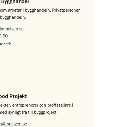
 Bygghandel
 som arbetar i bygghandeln. Privatpersoner
ll bygghandeln.
@moelven.se
0 50
ner
od Projekt
tekter, entreprenörer och proffssäljare i
d synligt trä till byggprojekt.
ab@moelven.se