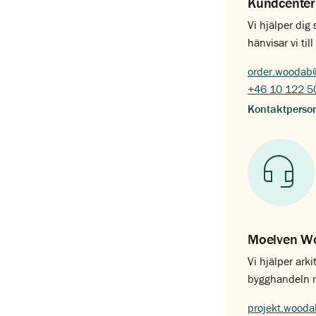
Kundcenter
Vi hjälper dig
hänvisar vi ti
order.woodab
+46 10 122 5
Kontaktperso
Moelven Wo
Vi hjälper arki
bygghandeln me
projekt.wood