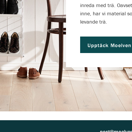
inreda med trä. Oavsett
inne, har vi material 
levande trä.
Upptäck Moelven
post@moelve