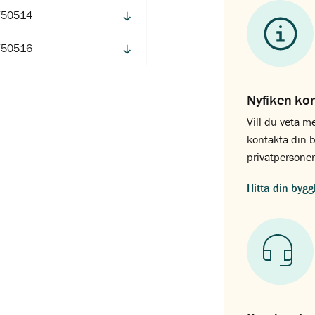
750514
750516
Nyfiken ko
Vill du veta m
kontakta din b
privatpersoner
Hitta din byg