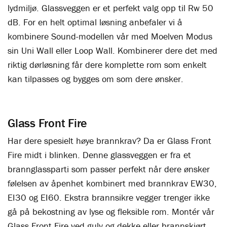
lydmiljø. Glassveggen er et perfekt valg opp til Rw 50
dB. For en helt optimal løsning anbefaler vi å
kombinere Sound-modellen vår med Moelven Modus
sin Uni Wall eller Loop Wall. Kombinerer dere det med
riktig dørløsning får dere komplette rom som enkelt
kan tilpasses og bygges om som dere ønsker.
Glass Front Fire
Har dere spesielt høye brannkrav? Da er Glass Front
Fire midt i blinken. Denne glassveggen er fra et
brannglassparti som passer perfekt når dere ønsker
følelsen av åpenhet kombinert med brannkrav EW30,
EI30 og EI60. Ekstra brannsikre vegger trenger ikke
gå på bekostning av lyse og fleksible rom. Montér vår
Glass Front Fire ved gulv og dekke eller brannskjørt.