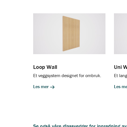
Loop Wall
Uni W
Et veggsystem designet for ombruk.
Et lang
Les mer
Les m
Se også våre glassvegger for innredning 