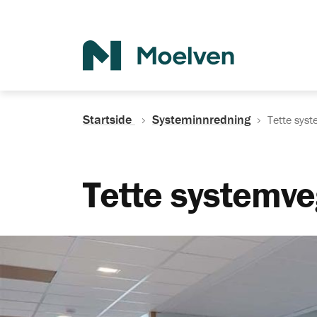
Søk
Startside
Systeminnredning
Tette sys
Tette systemve