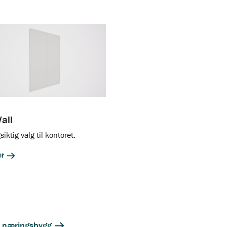
all
siktig valg til kontoret.
er
av næringsbygg