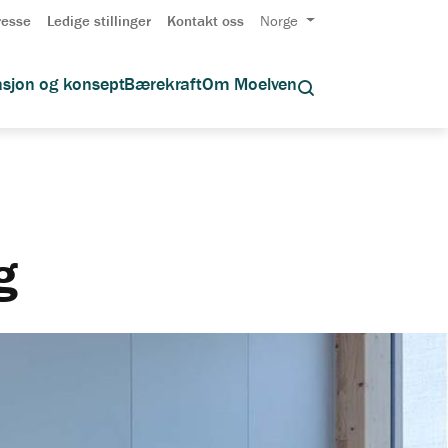
resse
Ledige stillinger
Kontakt oss
Norge
asjon og konsept
Bærekraft
Om Moelven
g