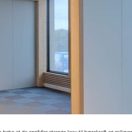
om betyr at de oppfyller strenge krav til bærekraft og miljø