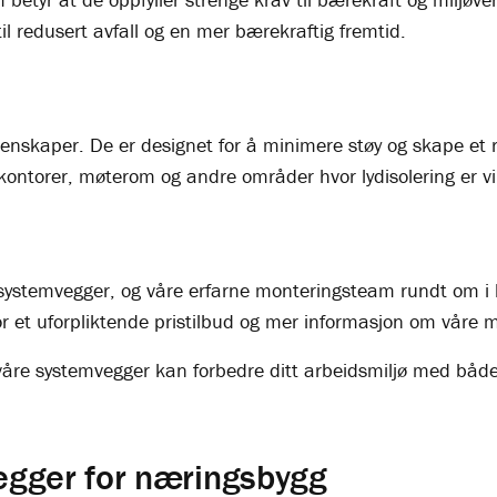
til redusert avfall og en mer bærekraftig fremtid.
nskaper. De er designet for å minimere støy og skape et ro
kontorer, møterom og andre områder hvor lydisolering er vi
e systemvegger, og våre erfarne monteringsteam rundt om i h
or et uforpliktende pristilbud og mer informasjon om våre 
åre systemvegger kan forbedre ditt arbeidsmiljø med både 
vegger for næringsbygg