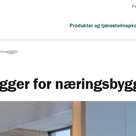
P
Produkter og tjenester
Inspir
temvegger
gger for næringsbyg