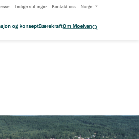
resse
Ledige stillinger
Kontakt oss
Norge
asjon og konsept
Bærekraft
Om Moelven