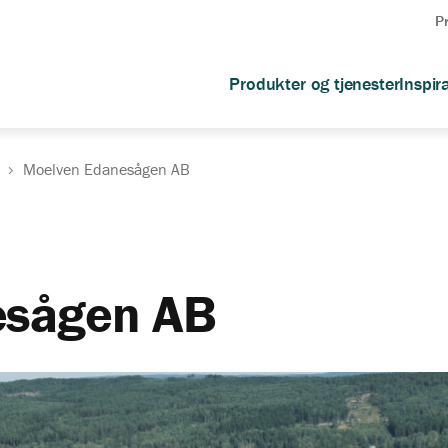
P
Produkter og tjenester
Inspir
Moelven Edanesågen AB
esågen AB