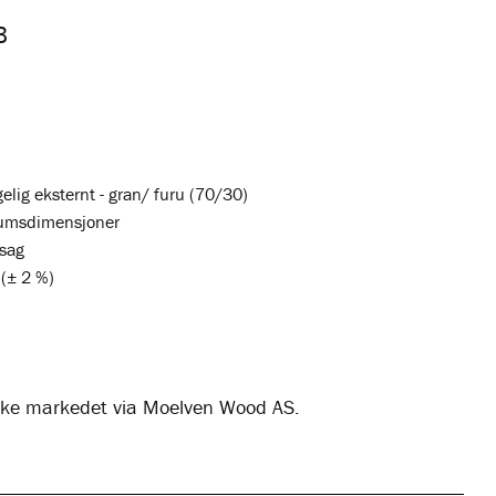
B
lig eksternt - gran/ furu (70/30)
rumsdimensjoner
lsag
(± 2 %)
rske markedet via Moelven Wood AS.