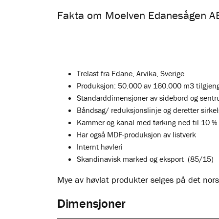
Fakta om Moelven Edanesågen A
Trelast fra Edane, Arvika, Sverige
Produksjon: 50.000 av 160.000 m3 tilgjenge
Standarddimensjoner av sidebord og sent
Båndsag/ reduksjonslinje og deretter sirke
Kammer og kanal med tørking ned til 10 % 
Har også MDF-produksjon av listverk
Internt høvleri
Skandinavisk marked og eksport (85/15)
Mye av høvlat produkter selges på det no
Dimensjoner