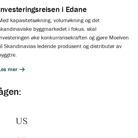
Investeringsreisen i Edane
Med kapasitetsøkning, volumøkning og det
skandinaviske byggmarkedet i fokus. skal
investeringen øke konkurransekraften og gjøre Moelven
til Skandinavias ledende produsent og distributør av
byggtre.
Les mer
ågen: