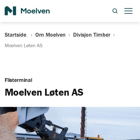
Søk
Startside
Om Moelven
Divisjon Timber
Moelven Løten AS
Flisterminal
Moelven Løten AS