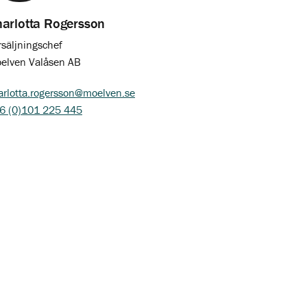
arlotta Rogersson
rsäljningschef
elven Valåsen AB
arlotta.rogersson@moelven.se
6 (0)101 225 445