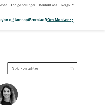
resse
Ledige stillinger
Kontakt oss
Norge
asjon og konsept
Bærekraft
Om Moelven
Søk kontakter