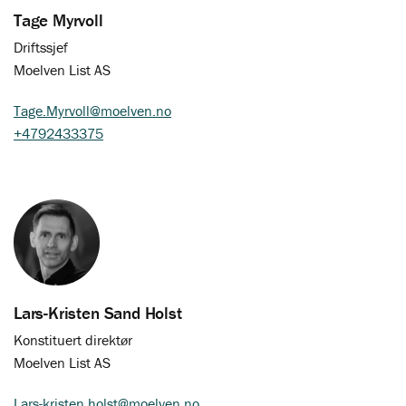
Tage Myrvoll
Driftssjef
Moelven List AS
Tage.Myrvoll@moelven.no
+4792433375
Lars-Kristen Sand Holst
Konstituert direktør
Moelven List AS
Lars-kristen.holst@moelven.no