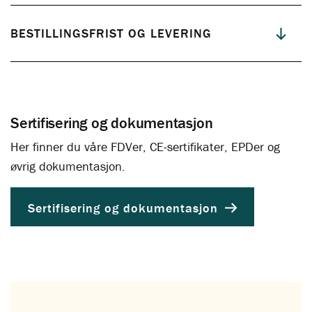
BESTILLINGSFRIST OG LEVERING
Sertifisering og dokumentasjon
Logg deg inn på dimensjoneringsprogrammet her
Her finner du våre FDVer, CE-sertifikater, EPDer og
Se branntest her
Les hele veiledningen for håndtering av limtre her!
øvrig dokumentasjon.
Sertifisering og dokumentasjon