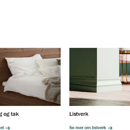
gg og tak
Listverk
nel
Se mer om listverk