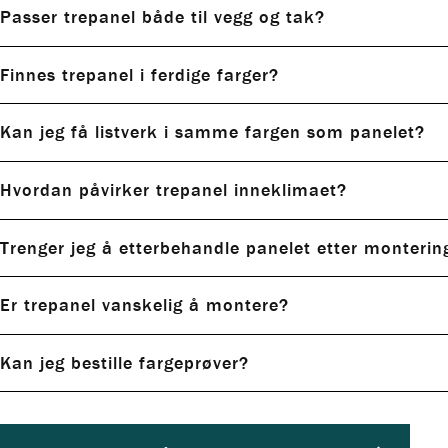
Utforsk alle våre ferdigbehandlede trepaneler
Passer trepanel både til vegg og tak?
Finnes trepanel i ferdige farger?
Kan jeg få listverk i samme fargen som panelet?
Utforsk alle våre ferdigbehandlede trepaneler
Hvordan påvirker trepanel inneklimaet?
Trenger jeg å etterbehandle panelet etter monterin
Les mer om trepanel og inneklima
Er trepanel vanskelig å montere?
Kan jeg bestille fargeprøver?
Slik monterer du innvendig trepanel