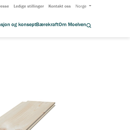
resse
Ledige stillinger
Kontakt oss
Norge
asjon og konsept
Bærekraft
Om Moelven