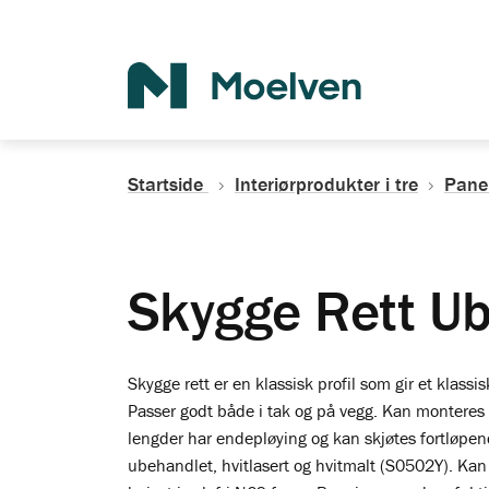
Søk
Startside
Interiørprodukter i tre
Pane
Skygge Rett U
Skygge rett er en klassisk profil som gir et klassi
Passer godt både i tak og på vegg. Kan monteres s
lengder har endepløying og kan skjøtes fortløpen
ubehandlet, hvitlasert og hvitmalt (S0502Y). Kan o