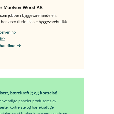
er Moelven Wood AS
g som jobber i byggevarehandelen.
 henvises til sin lokale byggevarebutikk.
elven.no
 50
handlere
fisert, bærekraftig og kortreist!
innvendige paneler produseres av
iserte, kortreiste og bærekraftige
rialer, og vi bruker kun vannbaserte og