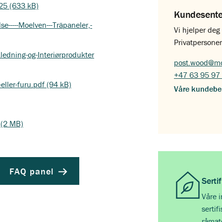
25 (633 kB)
Kundesent
e-----Moelven---Träpaneler,-
Vi hjelper de
Privatpersoner
ledning-og-Interiørprodukter
post.wood@mo
+47 63 95 97
eller-furu.pdf (94 kB)
Våre kundebe
 (2 MB)
FAQ panel
Serti
Våre 
sertif
råmate