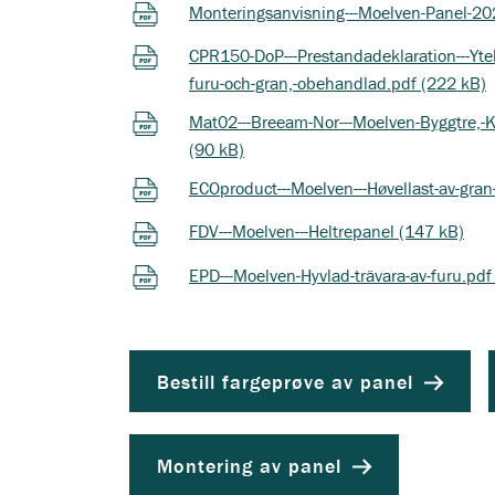
Monteringsanvisning---Moelven-Panel-20
CPR150-DoP---Prestandadeklaration---Ytels
furu-och-gran,-obehandlad.pdf (222 kB)
Mat02---Breeam-Nor---Moelven-Byggtre,-K
(90 kB)
ECOproduct---Moelven---Høvellast-av-gran-
FDV---Moelven---Heltrepanel (147 kB)
EPD---Moelven-Hyvlad-trävara-av-furu.pdf
Bestill fargeprøve av panel
Montering av panel