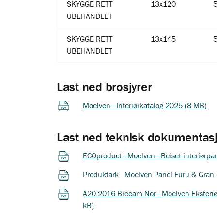
SKYGGE RETT
13x120
UBEHANDLET
SKYGGE RETT
13x145
UBEHANDLET
Last ned brosjyrer
Moelven---Interiørkatalog-2025 (8 MB)
Last ned teknisk dokumentas
ECOproduct---Moelven---Beiset-interiørpan
Produktark---Moelven-Panel-Furu-&-Gran 
A20-2016-Breeam-Nor---Moelven-Eksteriør-
kB)