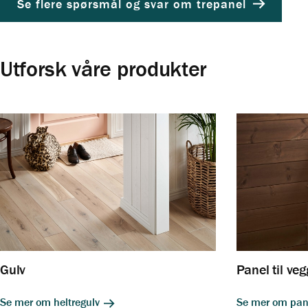
Se flere spørsmål og svar om trepanel
Se og bestill fargeprøver av panel her
Utforsk våre produkter
Gulv
Panel til ve
Se mer om heltregulv
Se mer om pa