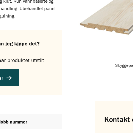
ig klut. Kun vannbaserte og
ehandling. Ubehandlet panel
gulning.
an jeg kjøpe det?
ar produktet utstilt
Skyggepa
er
Kontakt 
Nobb nummer