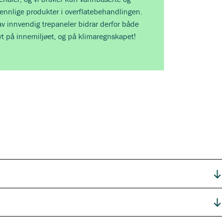
ennlige produkter i overflatebehandlingen.
v innvendig trepaneler bidrar derfor både
vt på innemiljøet, og på klimaregnskapet!