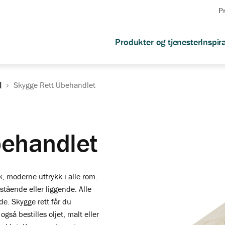
P
Produkter og tjenester
Inspir
l
Skygge Rett Ubehandlet
behandlet
sk, moderne uttrykk i alle rom.
tående eller liggende. Alle
de. Skygge rett får du
gså bestilles oljet, malt eller