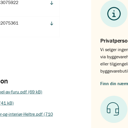
53075922
52075361
Privatpers
Vi selger ingen
via byggevare
eller tilgjenge
byggevarebuti
jon
Finn din nær
el-av-furu.pdf (69 kB)
(41 kB)
og-interiør-Heltre.pdf (710