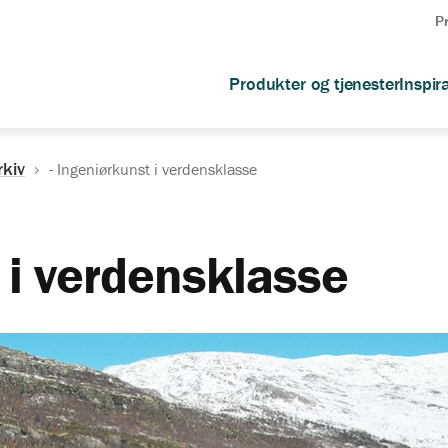
P
Produkter og tjenester
Inspir
rkiv
- Ingeniørkunst i verdensklasse
 i verdensklasse