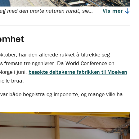
- Brua ligger fint i terrenget og spiller på lag med den urørte naturen rundt, sier byggeleder Håkon Berge i Bane NOR.
Vis mer
somhet
ktober, har den allerede rukket å tiltrekke seg
 fremste treingeniører. Da World Conference on
orge i juni,
besøkte deltakerne fabrikken til Moelven
ielle brua.
e var både begeistra og imponerte, og mange ville ha