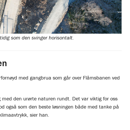
tidig som den svinger horisontalt.
en
orfornøyd med gangbrua som går over Flåmsbanen ved
lag med den urørte naturen rundt. Det var viktig for oss
mstod også som den beste løsningen både med tanke på
limaavtrykk, sier han.