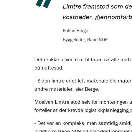
Limtre framstod som de
kostnader, gjennomførba
Håkon Berge
Byggeleder, Bane NOR
Det er ikke bilvei frem til brua, så alle m
på nattestid.
- Siden limtre er et lett materiale ble ma
andre materialer, sier Berge.
Moelven Limtre stod selv for monteringen a
forteller at det krevde logistikkplanlegging 
- Det var en kompleks, men samtidig smid
byggherre Bane NOR og hovedentreprenør Me