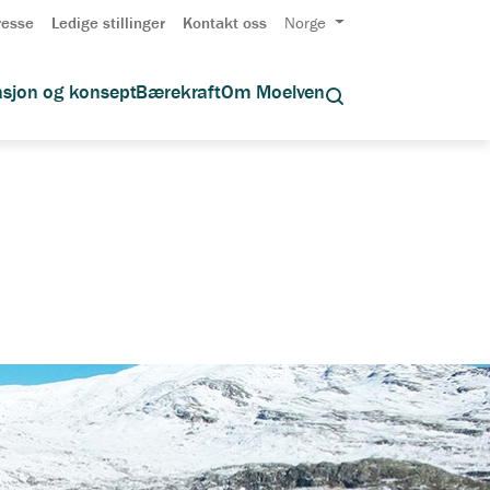
resse
Ledige stillinger
Kontakt oss
Norge
asjon og konsept
Bærekraft
Om Moelven