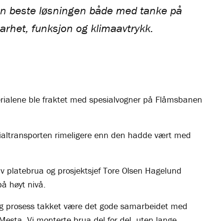
n beste løsningen både med tanke på
rhet, funksjon og klimaavtrykk.
aterialene ble fraktet med spesialvogner på Flåmsbanen
terialtransporten rimeligere enn den hadde vært med
v platebrua og prosjektsjef Tore Olsen Hagelund
på høyt nivå.
ig prosess takket være det gode samarbeidet med
sta. Vi monterte brua del for del, uten lange