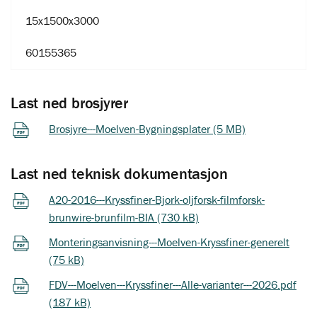
15x1500x3000
60155365
Last ned brosjyrer
Brosjyre---Moelven-Bygningsplater (5 MB)
Last ned teknisk dokumentasjon
A20-2016---Kryssfiner-Bjork-oljforsk-filmforsk-
brunwire-brunfilm-BIA (730 kB)
Monteringsanvisning---Moelven-Kryssfiner-generelt
(75 kB)
FDV---Moelven---Kryssfiner---Alle-varianter---2026.pdf
(187 kB)