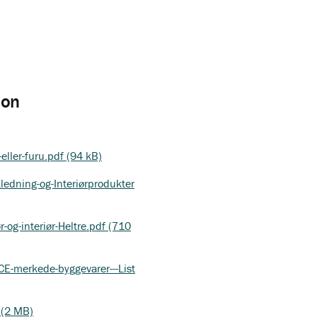
jon
eller-furu.pdf (94 kB)
ledning-og-Interiørprodukter
og-interiør-Heltre.pdf (710
CE-merkede-byggevarer---List
 (2 MB)