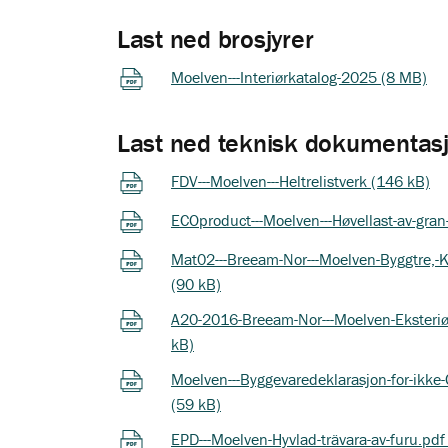
Last ned brosjyrer
Moelven---Interiørkatalog-2025 (8 MB)
Last ned teknisk dokumentas
FDV---Moelven---Heltrelistverk (146 kB)
ECOproduct---Moelven---Høvellast-av-gran-
Mat02---Breeam-Nor---Moelven-Byggtre,-K
(90 kB)
A20-2016-Breeam-Nor---Moelven-Eksteriør-
kB)
Moelven---Byggevaredeklarasjon-for-ikke-
(59 kB)
EPD---Moelven-Hyvlad-trävara-av-furu.pdf