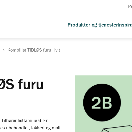
P
Produkter og tjenester
Inspir
r
Kombilist TIDLØS furu Hvit
ØS furu
Tilhører listfamilie 6. En
res ubehandlet, lakkert og malt