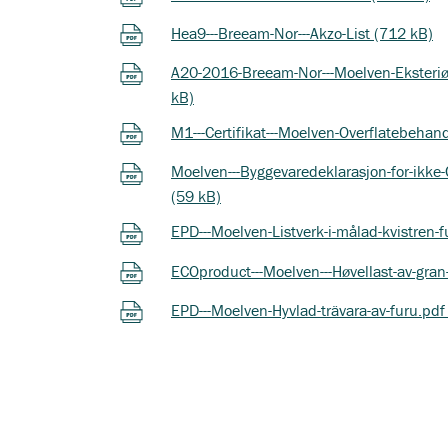
Hea9---Breeam-Nor---Akzo-List (712 kB)
A20-2016-Breeam-Nor---Moelven-Eksteriør-
kB)
M1---Certifikat---Moelven-Overflatebehandl
Moelven---Byggevaredeklarasjon-for-ikke-
(59 kB)
EPD---Moelven-Listverk-i-målad-kvistren-
ECOproduct---Moelven---Høvellast-av-gran-
EPD---Moelven-Hyvlad-trävara-av-furu.pdf