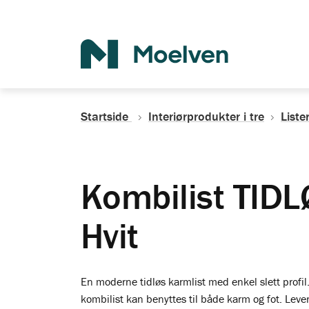
Søk
Startside
Interiørprodukter i tre
Liste
Kombilist TIDL
Hvit
En moderne tidløs karmlist med enkel slett profil. 
kombilist kan benyttes til både karm og fot. Leve