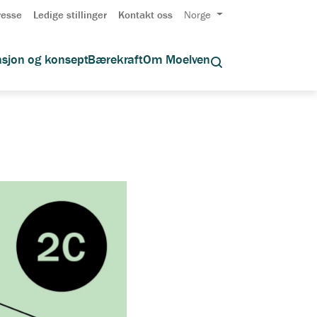
resse
Ledige stillinger
Kontakt oss
Norge
asjon og konsept
Bærekraft
Om Moelven