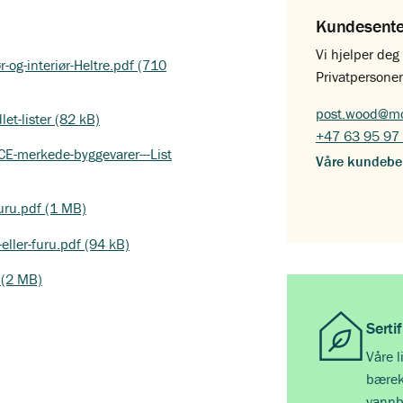
Kundesent
Vi hjelper de
og-interiør-Heltre.pdf (710
Privatpersoner
post.wood@mo
et-lister (82 kB)
+47 63 95 97
CE-merkede-byggevarer---List
Våre kundebe
furu.pdf (1 MB)
eller-furu.pdf (94 kB)
 (2 MB)
Serti
Våre l
bærekr
vannb