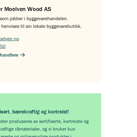
er Moelven Wood AS
g som jobber i byggevarehandelen.
 henvises til sin lokale byggevarebutikk.
elven.no
 50
handlere
fisert, bærekraftig og kortreist!
ister produseres av sertifiserte, kortreiste og
aftige råmaterialer, og vi bruker kun
aserte og miljøvennlige produkter i