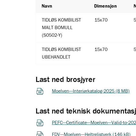
Navn
Dimensjon
TIDLØS KOMBILIST
15x70
MALT BOMULL
(S0502-Y)
TIDLØS KOMBILIST
15x70
UBEHANDLET
Last ned brosjyrer
Moelven---Interiørkatalog-2025 (8 MB)
Last ned teknisk dokumentas
PEFC---Certificate---Moelven---Valid-to-2
FDV---Moelven---Heltrelistverk (146 kB)