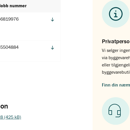
Nobb nummer
56819976
Privatpers
55504884
Vi selger ingen
via byggevare
eller tilgjenge
byggevarebuti
Finn din nær
jon
028 (425 kB)