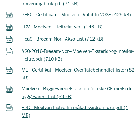
innvendig-bruk.pdf (71 kB)
PEFC---Certificate---Moelven---Valid-to-2028 (425 kB)
FDV---Moelven---Heltrelistverk (146 kB)
Hea9---Breeam-Nor---Akzo-List (712 kB)
A20-2016-Breeam-Nor---Moelven-Eksteriør-og-interiør-
Heltre.pdf (710 kB)
M1---Certifikat---Moelven-Overflatebehandlet-lister (82
kB)
Moelven---Byggevaredeklarasjon-for-ikke-CE-merkede-
byggevarer---List (59 kB)
EPD---Moelven-Listverk-i-målad-kvistren-furu.pdf (1
MB)