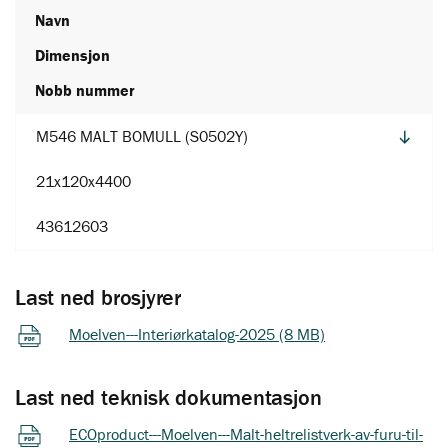
Navn
Dimensjon
Nobb nummer
M546 MALT BOMULL (S0502Y)
21x120x4400
43612603
Last ned brosjyrer
Moelven---Interiørkatalog-2025 (8 MB)
Last ned teknisk dokumentasjon
ECOproduct---Moelven---Malt-heltrelistverk-av-furu-til-