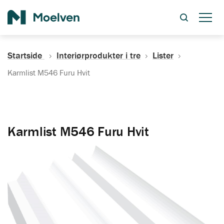
Søk
Startside
Interiørprodukter i tre
Lister
Karmlist M546 Furu Hvit
Karmlist M546 Furu Hvit