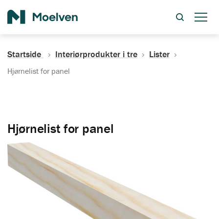
Søk
Startside
Interiørprodukter i tre
Lister
Hjørnelist for panel
Hjørnelist for panel