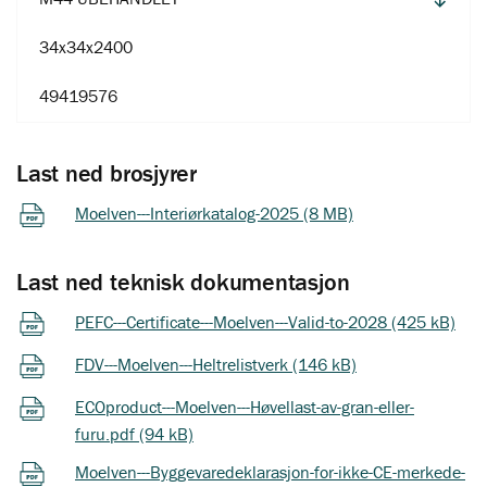
34x34x2400
49419576
Last ned brosjyrer
Moelven---Interiørkatalog-2025 (8 MB)
Last ned teknisk dokumentasjon
PEFC---Certificate---Moelven---Valid-to-2028 (425 kB)
FDV---Moelven---Heltrelistverk (146 kB)
ECOproduct---Moelven---Høvellast-av-gran-eller-
furu.pdf (94 kB)
Moelven---Byggevaredeklarasjon-for-ikke-CE-merkede-