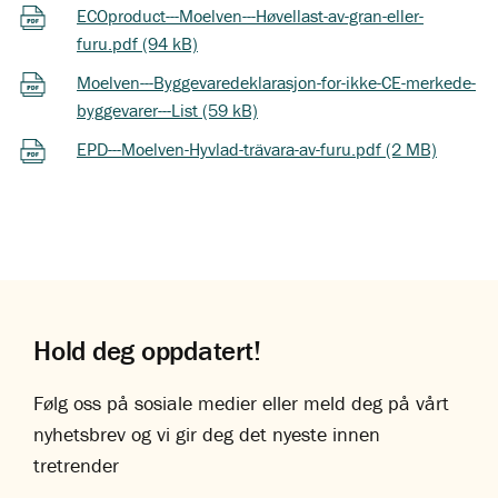
ECOproduct---Moelven---Høvellast-av-gran-eller-
furu.pdf (94 kB)
Moelven---Byggevaredeklarasjon-for-ikke-CE-merkede-
byggevarer---List (59 kB)
EPD---Moelven-Hyvlad-trävara-av-furu.pdf (2 MB)
Hold deg oppdatert!
Følg oss på sosiale medier eller meld deg på vårt
nyhetsbrev og vi gir deg det nyeste innen
tretrender