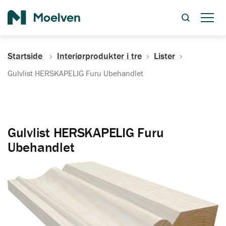
Søk
Startside
Interiørprodukter i tre
Lister
Gulvlist HERSKAPELIG Furu Ubehandlet
Gulvlist HERSKAPELIG Furu
Ubehandlet