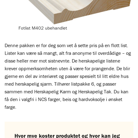
Fotlist M402 ubehandlet
Denne pakken er for deg som vet å sette pris på en flott list.
Lister kan være så mangt, alt fra anonyme til overdådige – og
disse heller mer mot sistnevnte. De herskapelige listene
krever oppmerksomheten uten å være for prangende. De blir
gjerne en del av interiøret og passer spesielt til litt eldre hus
med herskapelig sjarm. Tilhører listpakke 6, og passer
sammen med Herskapelig Karm og Herskapelig Tak. Du kan
få den i valgfri i NCS farger, beis og hardvoksolje i ønsket
farge.
Hvor mye koster produktet og hvor kan jeg