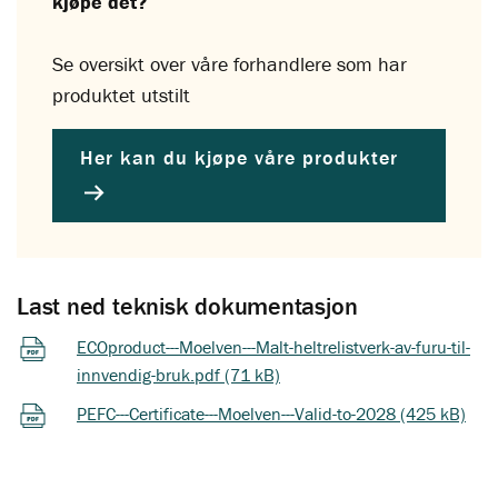
kjøpe det?
Se oversikt over våre forhandlere som har
produktet utstilt
Her kan du kjøpe våre produkter
Last ned teknisk dokumentasjon
ECOproduct---Moelven---Malt-heltrelistverk-av-furu-til-
innvendig-bruk.pdf (71 kB)
PEFC---Certificate---Moelven---Valid-to-2028 (425 kB)