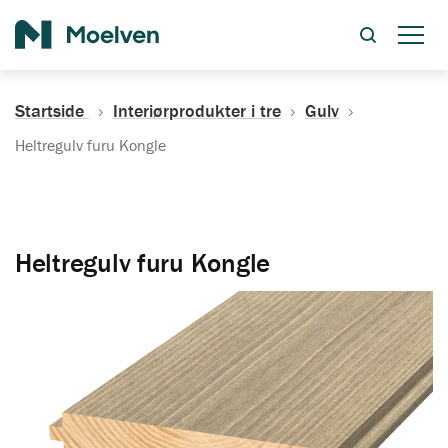
Søk
Startside
Interiørprodukter i tre
Gulv
Heltregulv furu Kongle
Heltregulv furu Kongle