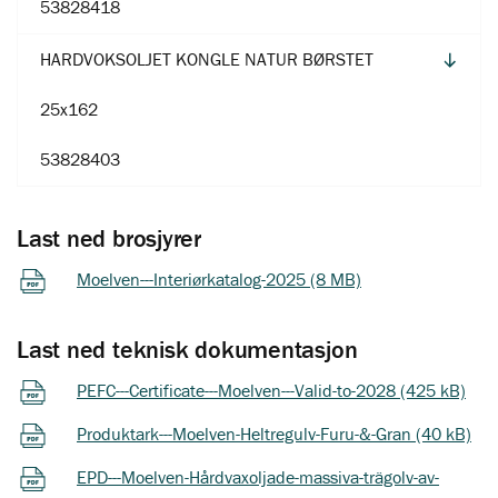
53828418
HARDVOKSOLJET KONGLE NATUR BØRSTET
25x162
53828403
Last ned brosjyrer
Moelven---Interiørkatalog-2025 (8 MB)
Last ned teknisk dokumentasjon
PEFC---Certificate---Moelven---Valid-to-2028 (425 kB)
Produktark---Moelven-Heltregulv-Furu-&-Gran (40 kB)
EPD---Moelven-Hårdvaxoljade-massiva-trägolv-av-