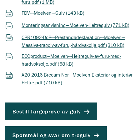
furu.pdf (1 MB)
FDV---Moelven---Gulv (143 kB)
Monteringsanvisning---Moelven-Heltregulv (771 kB)
CPR1092-DoP---Prestandadeklaration---Moelven---
Massiva-trägolv-av-furu,-hårdvaxolja.pdf (310 kB)
ECOproduct---Moelven---Heltregulv-av-furu-med-
hardvoksolje.pdf (68 kB)
A20-2016-Breeam-Nor---Moelven-Eksteriør-og-interiør-
Heltre.pdf (710 kB)
Bestill fargeprøve av gulv
Spørsmål og svar om tregulv