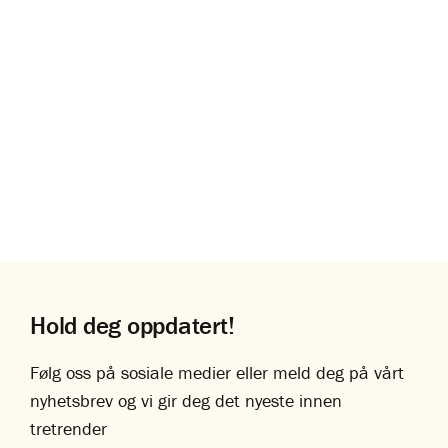
Tregulv
Gulvet har en stor rolle i folks hjem eller hytter - og blir
ofte beskrevet som rommets sjel.
Les om våre tregulv
Hold deg oppdatert!
Følg oss på sosiale medier eller meld deg på vårt
nyhetsbrev og vi gir deg det nyeste innen
tretrender