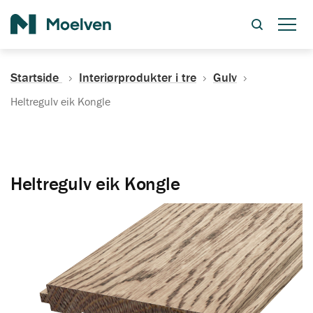
Søk
Startside
Interiørprodukter i tre
Gulv
Heltregulv eik Kongle
Heltregulv eik Kongle