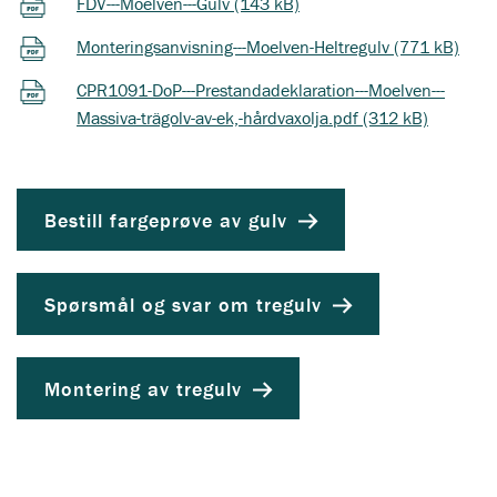
FDV---Moelven---Gulv (143 kB)
Monteringsanvisning---Moelven-Heltregulv (771 kB)
CPR1091-DoP---Prestandadeklaration---Moelven---
Massiva-trägolv-av-ek,-hårdvaxolja.pdf (312 kB)
Bestill fargeprøve av gulv
Spørsmål og svar om tregulv
Montering av tregulv